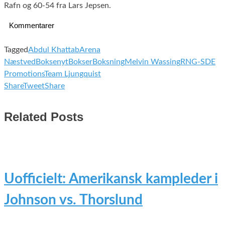
Rafn og 60-54 fra Lars Jepsen.
Kommentarer
Tagged
Abdul Khattab
Arena
Næstved
Boksenyt
Bokser
Boksning
Melvin Wassing
RNG-SDE
Promotions
Team Ljungquist
Share
Tweet
Share
Related Posts
Uofficielt: Amerikansk kampleder i
Johnson vs. Thorslund