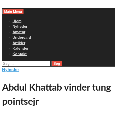
Skip
to
Main Menu
content
Hjem
Nyheder
Amatør
Undercard
Artikler
Kalender
Kontakt
Søg
efter:
Nyheder
Abdul Khattab vinder tung
pointsejr