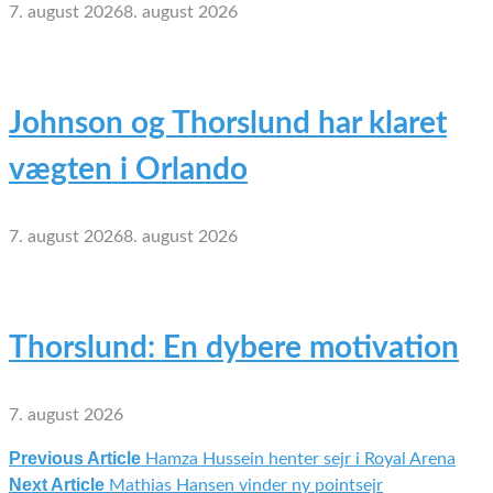
7. august 2026
8. august 2026
Johnson og Thorslund har klaret
vægten i Orlando
7. august 2026
8. august 2026
Thorslund: En dybere motivation
7. august 2026
Previous Article
Hamza Hussein henter sejr i Royal Arena
Indlægsnavigation
Next Article
Mathias Hansen vinder ny pointsejr