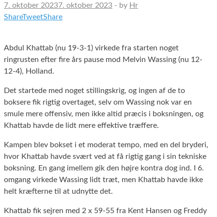
7. oktober 2023
7. oktober 2023
-
by
Hr
Share
Tweet
Share
Abdul Khattab (nu 19-3-1) virkede fra starten noget
ringrusten efter fire års pause mod Melvin Wassing (nu 12-
12-4), Holland.
Det startede med noget stillingskrig, og ingen af de to
boksere fik rigtig overtaget, selv om Wassing nok var en
smule mere offensiv, men ikke altid præcis i boksningen, og
Khattab havde de lidt mere effektive træffere.
Kampen blev bokset i et moderat tempo, med en del bryderi,
hvor Khattab havde svært ved at få rigtig gang i sin tekniske
boksning. En gang imellem gik den højre kontra dog ind. I 6.
omgang virkede Wassing lidt træt, men Khattab havde ikke
helt kræfterne til at udnytte det.
Khattab fik sejren med 2 x 59-55 fra Kent Hansen og Freddy