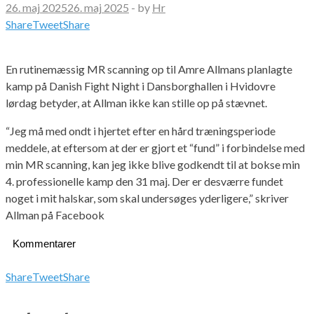
26. maj 2025
26. maj 2025
-
by
Hr
Share
Tweet
Share
En rutinemæssig MR scanning op til Amre Allmans planlagte
kamp på Danish Fight Night i Dansborghallen i Hvidovre
lørdag betyder, at Allman ikke kan stille op på stævnet.
“Jeg må med ondt i hjertet efter en hård træningsperiode
meddele, at eftersom at der er gjort et “fund” i forbindelse med
min MR scanning, kan jeg ikke blive godkendt til at bokse min
4. professionelle kamp den 31 maj. Der er desværre fundet
noget i mit halskar, som skal undersøges yderligere,” skriver
Allman på Facebook
Kommentarer
Share
Tweet
Share