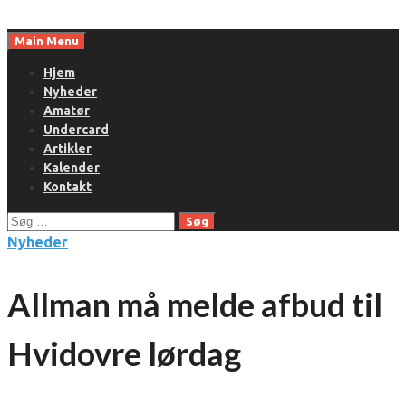
Skip
to
Main Menu
content
Hjem
Nyheder
Amatør
Undercard
Artikler
Kalender
Kontakt
Søg
efter:
Nyheder
Allman må melde afbud til
Hvidovre lørdag