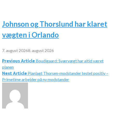
Johnson og Thorslund har klaret
vægten i Orlando
7. august 2026
8. august 2026
Boudigaard: Sværvægt har altid været
Indlægsnavigation
Previous Article
planen
Planlagt Thorsen-modstander testet positiv –
Next Article
Primetime arbejder på ny modstander