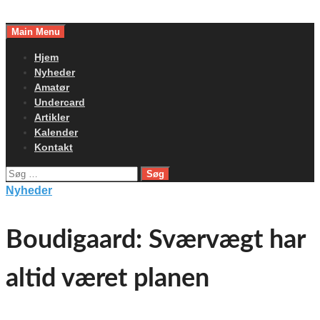
Skip
to
Main Menu
content
Hjem
Nyheder
Amatør
Undercard
Artikler
Kalender
Kontakt
Søg
efter:
Nyheder
Boudigaard: Sværvægt har
altid været planen