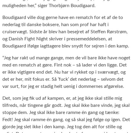
muligheden her,” siger Thorbjørn Boudigaard.
Boudigaard ville dog gerne have en rematch for et af de to
nederlag til danske boksere, han som prof har haft i
cruiservægt. Sidste år blev han besejret af Steffen Rørstrøm,
og Danish Fight Night skriver i pressemeddelelsen, at
Boudigaard ifølge iagttagere blev snydt for sejren i den kamp.
“Jeg har rakt ud mange gange, men de vil bare ikke have noget
med en rematch at gøre. Fint nok – så lader vi den ligge. Det
er ikke vigtigere end det. Nu har vi rykket op i sværvægt, og
det er her, mit fokus er. Så ’fuck’ det nederlag – selvom det
var surt, for jeg er stadig helt uenig i dommernes afgørelse.
Det, som jeg fik ud af kampen, er, at jeg ikke skal stille mig
tilfreds, når tingene går godt. Jeg skal ikke bare vinde, jeg skal
stoppe dem. Jeg skal ikke bare ramme én gang og tænke:
Fedt! Jeg skal ramme én gang, og så skal jeg følge op igen. Det
gjorde jeg slet ikke i den kamp. Jeg tog den alt for stille og