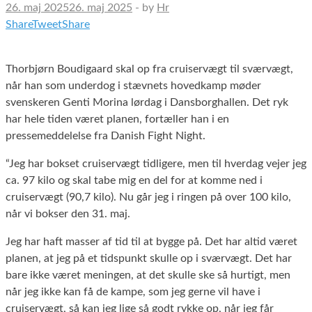
26. maj 2025
26. maj 2025
-
by
Hr
Share
Tweet
Share
Thorbjørn Boudigaard skal op fra cruiservægt til sværvægt,
når han som underdog i stævnets hovedkamp møder
svenskeren Genti Morina lørdag i Dansborghallen. Det ryk
har hele tiden været planen, fortæller han i en
pressemeddelelse fra Danish Fight Night.
“Jeg har bokset cruiservægt tidligere, men til hverdag vejer jeg
ca. 97 kilo og skal tabe mig en del for at komme ned i
cruiservægt (90,7 kilo). Nu går jeg i ringen på over 100 kilo,
når vi bokser den 31. maj.
Jeg har haft masser af tid til at bygge på. Det har altid været
planen, at jeg på et tidspunkt skulle op i sværvægt. Det har
bare ikke været meningen, at det skulle ske så hurtigt, men
når jeg ikke kan få de kampe, som jeg gerne vil have i
cruiservægt, så kan jeg lige så godt rykke op, når jeg får