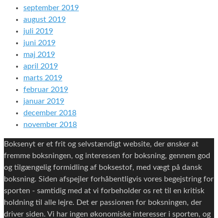
september 2019
august 2019
juli 2019
juni 2019
maj 2019
april 2019
marts 2019
februar 2019
januar 2019
december 2018
november 2018
Boksenyt er et frit og selvstændigt website, der ønsker at
fremme boksningen, og interessen for boksning, gennem god
og tilgængelig formidling af boksestof, med vægt på dansk
boksning. Siden afspejler forhåbentligvis vores begejstring for
sporten - samtidig med at vi forbeholder os ret til en kritisk
holdning til alle lejre. Det er passionen for boksningen, der
driver siden. Vi har ingen økonomiske interesser i sporten, og