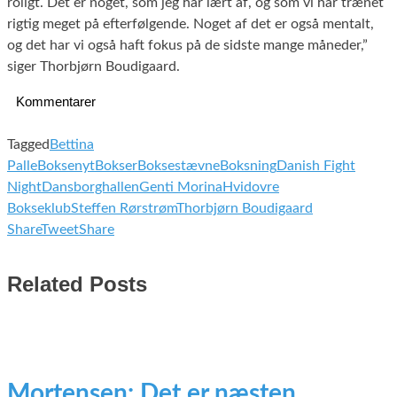
roligt. Det er noget, som jeg har lært af, og som vi har trænet
rigtig meget på efterfølgende. Noget af det er også mentalt,
og det har vi også haft fokus på de sidste mange måneder,”
siger Thorbjørn Boudigaard.
Kommentarer
Tagged
Bettina
Palle
Boksenyt
Bokser
Boksestævne
Boksning
Danish Fight
Night
Dansborghallen
Genti Morina
Hvidovre
Bokseklub
Steffen Rørstrøm
Thorbjørn Boudigaard
Share
Tweet
Share
Related Posts
Mortensen: Det er næsten