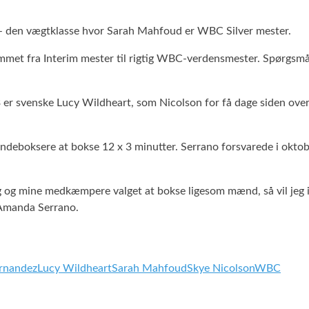
 – den vægtklasse hvor Sarah Mahfoud er WBC Silver mester.
remmet fra Interim mester til rigtig WBC-verdensmester. Spørgsm
3 er svenske Lucy Wildheart, som Nicolson for få dage siden ove
kvindeboksere at bokse 12 x 3 minutter. Serrano forsvarede i ok
mig og mine medkæmpere valget at bokse ligesom mænd, så vil je
er Amanda Serrano.
ernandez
Lucy Wildheart
Sarah Mahfoud
Skye Nicolson
WBC