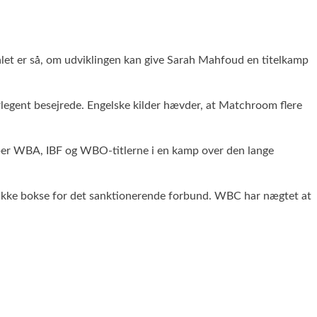
ålet er så, om udviklingen kan give Sarah Mahfoud en titelkamp
rlegent besejrede. Engelske kilder hævder, at Matchroom flere
tober WBA, IBF og WBO-titlerne i en kamp over den lange
g ikke bokse for det sanktionerende forbund. WBC har nægtet at