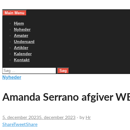
Skip
to
Main Menu
content
Hjem
Nyheder
Amatør
Undercard
Artikler
Kalender
Kontakt
Søg
efter:
Nyheder
Amanda Serrano afgiver WBC
5. december 2023
5. december 2023
-
by
Hr
Share
Tweet
Share