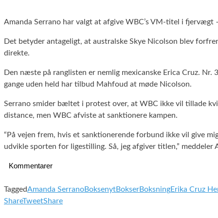
Amanda Serrano har valgt at afgive WBC’s VM-titel i fjervægt
Det betyder antageligt, at australske Skye Nicolson blev forf
direkte.
Den næste på ranglisten er nemlig mexicanske Erica Cruz. Nr. 
gange uden held har tilbud Mahfoud at møde Nicolson.
Serrano smider bæltet i protest over, at WBC ikke vil tillade 
distance, men WBC afviste at sanktionere kampen.
“På vejen frem, hvis et sanktionerende forbund ikke vil give 
udvikle sporten for ligestilling. Så, jeg afgiver titlen,” meddel
Kommentarer
Tagged
Amanda Serrano
Boksenyt
Bokser
Boksning
Erika Cruz H
Share
Tweet
Share