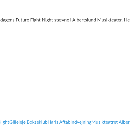
ørdagens Future Fight Night stævne i Albertslund Musikteater. H
Night
Gilleleje Bokseklub
Haris Aftab
Indvejning
Musikteatret Alber