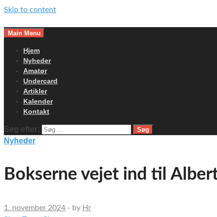
Skip to content
Main Menu
Hjem
Nyheder
Amatør
Undercard
Artikler
Kalender
Kontakt
Søg efter:
Nyheder
Bokserne vejet ind til Albe
1. november 2024
-
by
Hr