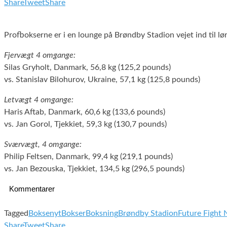
Share
Tweet
Share
Profbokserne er i en lounge på Brøndby Stadion vejet ind til l
Fjervægt 4 omgange:
Silas Gryholt, Danmark, 56,8 kg (125,2 pounds)
vs. Stanislav Bilohurov, Ukraine, 57,1 kg (125,8 pounds)
Letvægt 4 omgange:
Haris Aftab, Danmark, 60,6 kg (133,6 pounds)
vs. Jan Gorol, Tjekkiet, 59,3 kg (130,7 pounds)
Sværvægt, 4 omgange:
Philip Feltsen, Danmark, 99,4 kg (219,1 pounds)
vs. Jan Bezouska, Tjekkiet, 134,5 kg (296,5 pounds)
Kommentarer
Tagged
Boksenyt
Bokser
Boksning
Brøndby Stadion
Future Fight 
Share
Tweet
Share