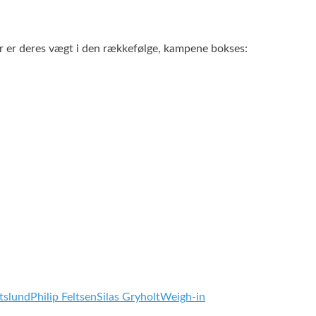
er er deres vægt i den rækkefølge, kampene bokses:
tslund
Philip Feltsen
Silas Gryholt
Weigh-in