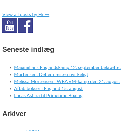
View all posts by Hr
→
Seneste indlæg
Maximilians Englandskamp 12. september bekræftet
Mortensen: Det er næsten uvirkeligt
Melissa Mortensen i WBA VM-kamp den 21. august
Aftab bokser i England 15. august
Lucas Ashira til Primetime Boxing
Arkiver