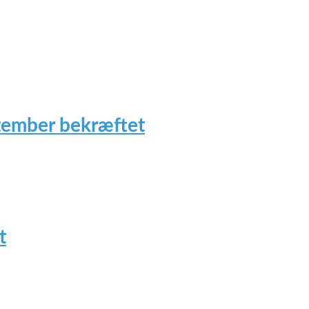
tember bekræftet
t