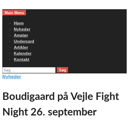
Skip
to
Main Menu
content
Hjem
Nyheder
Amatør
Undercard
Artikler
Kalender
Kontakt
Søg
efter:
Nyheder
Boudigaard på Vejle Fight
Night 26. september