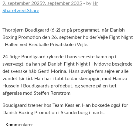
9. september 2025
9. september 2025
-
by
Hr
Share
Tweet
Share
Thorbjørn Boudigaard (6-2) er på programmet, når Danish
Boxing Promotion den 26. september holder Vejle Fight Night
i Hallen ved Bredballe Privatskole i Vejle.
24-årige Boudigaard rykkede i hans seneste kamp op i
sværvægt, da han på Danish Fight Night i Hvidovre besejrede
det svenske håb Genti Morina. Hans øvrige fem sejre er alle
vundet før tid. Han har i tabt to danskeropgør, mod Hamza
Hussein i Boudigaards profdebut, og senere på en tæt
afgørelse mod Steffen Rørstrøm.
Boudigaard træner hos Team Kessler. Han boksede også for
Danish Boxing Promotion i Skanderborg i marts.
Kommentarer