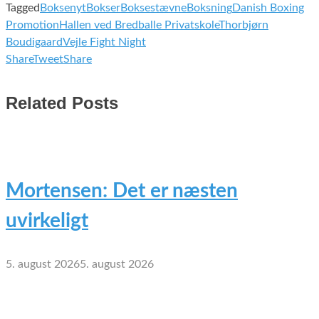
Tagged
Boksenyt
Bokser
Boksestævne
Boksning
Danish Boxing
Promotion
Hallen ved Bredballe Privatskole
Thorbjørn
Boudigaard
Vejle Fight Night
Share
Tweet
Share
Related Posts
Mortensen: Det er næsten
uvirkeligt
5. august 2026
5. august 2026