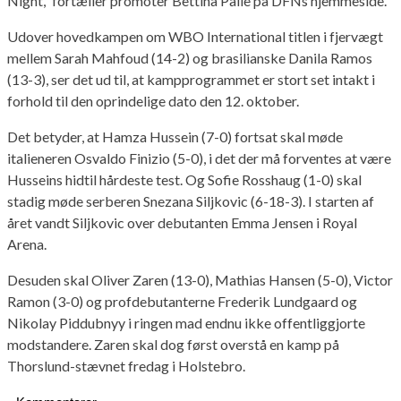
Night,” fortæller promoter Bettina Palle på DFNs hjemmeside.
Udover hovedkampen om WBO International titlen i fjervægt
mellem Sarah Mahfoud (14-2) og brasilianske Danila Ramos
(13-3), ser det ud til, at kampprogrammet er stort set intakt i
forhold til den oprindelige dato den 12. oktober.
Det betyder, at Hamza Hussein (7-0) fortsat skal møde
italieneren Osvaldo Finizio (5-0), i det der må forventes at være
Husseins hidtil hårdeste test. Og Sofie Rosshaug (1-0) skal
stadig møde serberen Snezana Siljkovic (6-18-3). I starten af
året vandt Siljkovic over debutanten Emma Jensen i Royal
Arena.
Desuden skal Oliver Zaren (13-0), Mathias Hansen (5-0), Victor
Ramon (3-0) og profdebutanterne Frederik Lundgaard og
Nikolay Piddubnyy i ringen mad endnu ikke offentliggjorte
modstandere. Zaren skal dog først overstå en kamp på
Thorslund-stævnet fredag i Holstebro.