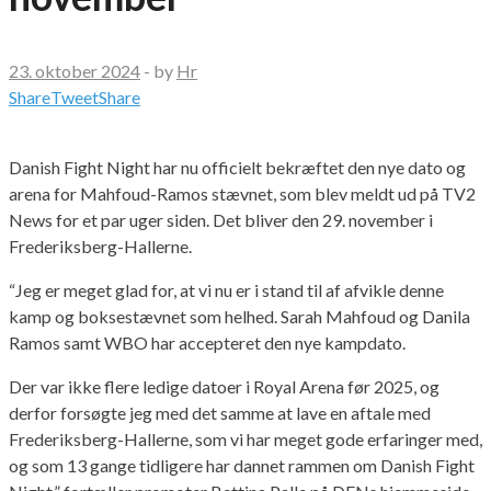
23. oktober 2024
-
by
Hr
Share
Tweet
Share
Danish Fight Night har nu officielt bekræftet den nye dato og
arena for Mahfoud-Ramos stævnet, som blev meldt ud på TV2
News for et par uger siden. Det bliver den 29. november i
Frederiksberg-Hallerne.
“Jeg er meget glad for, at vi nu er i stand til af afvikle denne
kamp og boksestævnet som helhed. Sarah Mahfoud og Danila
Ramos samt WBO har accepteret den nye kampdato.
Der var ikke flere ledige datoer i Royal Arena før 2025, og
derfor forsøgte jeg med det samme at lave en aftale med
Frederiksberg-Hallerne, som vi har meget gode erfaringer med,
og som 13 gange tidligere har dannet rammen om Danish Fight