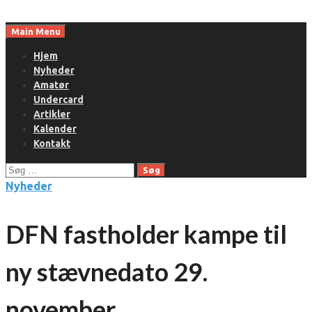
Skip
to
Main Menu
content
Hjem
Nyheder
Amatør
Undercard
Artikler
Kalender
Kontakt
Søg
efter:
Nyheder
DFN fastholder kampe til
ny stævnedato 29.
november