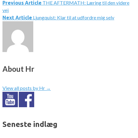
THE AFTERMATH: Læring til den videre
Indlægsnavigation
Previous Article
vej
Ljungquist: Klar til at udfordre mig selv
Next Article
About Hr
View all posts by Hr
→
Seneste indlæg