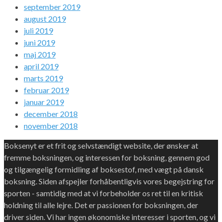
september 2019
august 2019
juli 2019
juni 2019
maj 2019
april 2019
marts 2019
februar 2019
januar 2019
december 2018
november 2018
Boksenyt er et frit og selvstændigt website, der ønsker at
fremme boksningen, og interessen for boksning, gennem god
og tilgængelig formidling af boksestof, med vægt på dansk
boksning. Siden afspejler forhåbentligvis vores begejstring for
sporten - samtidig med at vi forbeholder os ret til en kritisk
holdning til alle lejre. Det er passionen for boksningen, der
driver siden. Vi har ingen økonomiske interesser i sporten, og vi