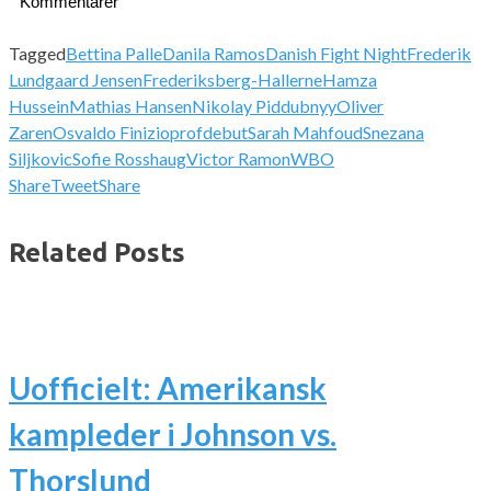
Kommentarer
Tagged
Bettina Palle
Danila Ramos
Danish Fight Night
Frederik
Lundgaard Jensen
Frederiksberg-Hallerne
Hamza
Hussein
Mathias Hansen
Nikolay Piddubnyy
Oliver
Zaren
Osvaldo Finizio
profdebut
Sarah Mahfoud
Snezana
Siljkovic
Sofie Rosshaug
Victor Ramon
WBO
Share
Tweet
Share
Related Posts
Uofficielt: Amerikansk
kampleder i Johnson vs.
Thorslund