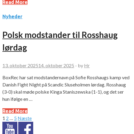
Read More
Nyheder
Polsk modstander til Rosshaug
lørdag
13. oktober 2025
14. oktober 2025
-
by
Hr
BoxRec har sat modstandernavn på Sofie Rosshaugs kamp ved
Danish Fight Night på Scandic Sluseholmen lørdag. Rosshaug
(3-0) skal møde polske Kinga Staniszewska (1-1), og det ser
hun ifølge en …
Read More
1
2
…
5
Næste
Indlægsinddeling