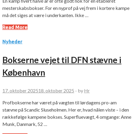
En kamp hvert halve år er ofte godt nok for en etableret
mesterskabsbokser. For en nyprof på vej frem i kortere kampe
må det siges at være i underkanten. Ikke …
Read More
Nyheder
Bokserne vejet til DFN stævne i
København
17. oktober 2025
18. oktober 2025
-
by
Hr
Profbokserne har været på vægten til lørdagens pro-am
stævne på Scandic Sluseholmen. Her er, hvad nålen viste – i den
rækkefølge kampene bokses. Superfluevægt, 4 omgange: Anne
Munk, Danmark, 52 …