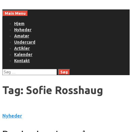
Skip
to
Main Menu
content
Hjem
Nyheder
Amatør
Undercard
Artikler
Kalender
Kontakt
Søg
efter:
Tag:
Sofie Rosshaug
Nyheder