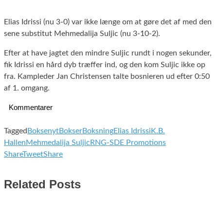
Elias Idrissi (nu 3-0) var ikke længe om at gøre det af med den
sene substitut Mehmedalija Suljic (nu 3-10-2).
Efter at have jagtet den mindre Suljic rundt i nogen sekunder,
fik Idrissi en hård dyb træffer ind, og den kom Suljic ikke op
fra. Kampleder Jan Christensen talte bosnieren ud efter 0:50
af 1. omgang.
Kommentarer
Tagged
Boksenyt
Bokser
Boksning
Elias Idrissi
K.B.
Hallen
Mehmedalija Suljic
RNG-SDE Promotions
Share
Tweet
Share
Related Posts