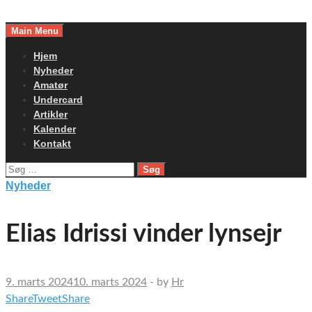
Skip
to
Main Menu
content
Hjem
Nyheder
Amatør
Undercard
Artikler
Kalender
Kontakt
Søg
efter:
Nyheder
Elias Idrissi vinder lynsejr
9. marts 2024
10. marts 2024
-
by
Hr
Share
Tweet
Share