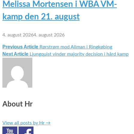
Melissa Mortensen i WBA VM-
kamp den 21. august
4. august 2026
4. august 2026
Previous Article
Rørstrøm mod Allman i Ringkøbing
Indlægsnavigation
Next Article
Ljungquist vinder majority decision i hård kamp
About Hr
View all posts by Hr
→