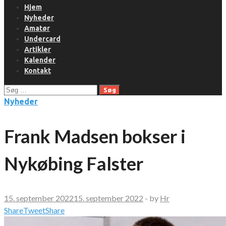
Hjem
Nyheder
Amatør
Undercard
Artikler
Kalender
Kontakt
Søg
efter:
Nyheder
Frank Madsen bokser i
Nykøbing Falster
15. september 2022
15. september 2022
-
by
Hr
Share
Tweet
Share