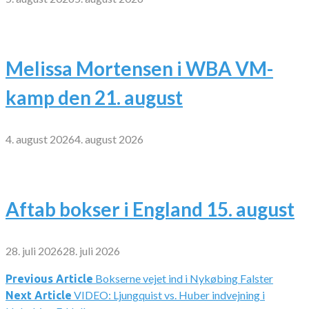
Melissa Mortensen i WBA VM-
kamp den 21. august
4. august 2026
4. august 2026
Aftab bokser i England 15. august
28. juli 2026
28. juli 2026
Bokserne vejet ind i Nykøbing Falster
Indlægsnavigation
Previous Article
VIDEO: Ljungquist vs. Huber indvejning i
Next Article