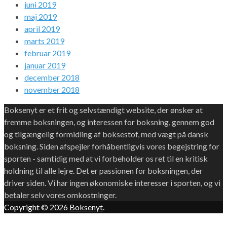
juni 2019
maj 2019
april 2019
marts 2019
februar 2019
januar 2019
december 2018
november 2018
Boksenyt er et frit og selvstændigt website, der ønsker at
fremme boksningen, og interessen for boksning, gennem god
og tilgængelig formidling af boksestof, med vægt på dansk
boksning. Siden afspejler forhåbentligvis vores begejstring for
sporten - samtidig med at vi forbeholder os ret til en kritisk
holdning til alle lejre. Det er passionen for boksningen, der
driver siden. Vi har ingen økonomiske interesser i sporten, og vi
betaler selv vores omkostninger.
Copyright © 2026
Boksenyt
.