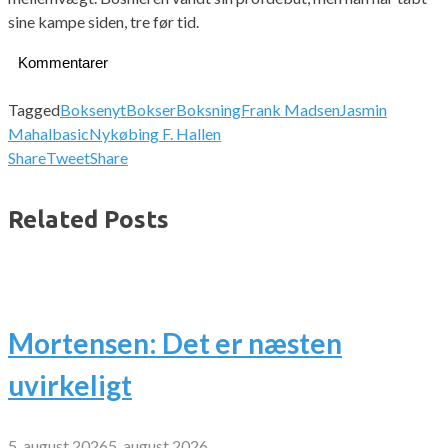
sine kampe siden, tre før tid.
Kommentarer
Tagged
Boksenyt
Bokser
Boksning
Frank Madsen
Jasmin
Mahalbasic
Nykøbing F. Hallen
Share
Tweet
Share
Related Posts
Mortensen: Det er næsten
uvirkeligt
5. august 2026
5. august 2026