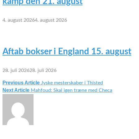
kamp den 21. august
4. august 2026
4. august 2026
Aftab bokser i England 15. august
28. juli 2026
28. juli 2026
Previous Article
Jyske mesterskaber i Thisted
Indlægsnavigation
Next Article
Mahfoud: Skal igen træne med Checa