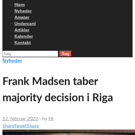
Hjem
Nyheder
Amatør
Undercard
Artikler
Kalender
Kontakt
Søg
efter:
Nyheder
Frank Madsen taber
majority decision i Riga
12. februar 2022
-
by
Hr
Share
Tweet
Share