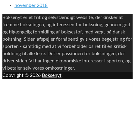
november 2018
Boksenyt er et frit og selvstændigt website, der ønsker at
fremme boksningen, og interessen for boksning, gennem god
og tilgængelig formidling af boksestof, med vægt på dansk
boksning. Siden afspejler forhåbentligvis vores begejstring for
sporten - samtidig med at vi forbeholder os ret til en kritisk
holdning til alle lejre. Det er passionen for boksningen, der
driver siden. Vi har ingen økonomiske interesser i sporten, og
vi betaler selv vores omkostninger.
Copyright © 2026
Boksenyt
.