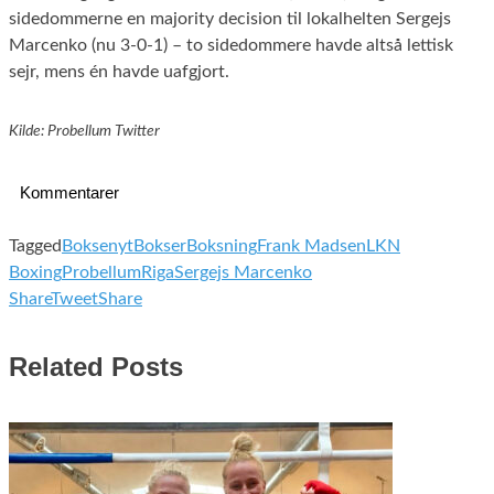
sidedommerne en majority decision til lokalhelten Sergejs
Marcenko (nu 3-0-1) – to sidedommere havde altså lettisk
sejr, mens én havde uafgjort.
Kilde: Probellum Twitter
Kommentarer
Tagged
Boksenyt
Bokser
Boksning
Frank Madsen
LKN
Boxing
Probellum
Riga
Sergejs Marcenko
Share
Tweet
Share
Related Posts