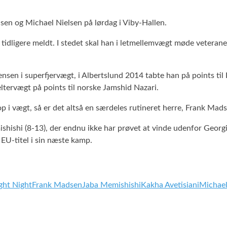
dsen og Michael Nielsen på lørdag i Viby-Hallen.
m tidligere meldt. I stedet skal han i letmellemvægt møde veteran
nsen i superfjervægt, i Albertslund 2014 tabte han på points til
tervægt på points til norske Jamshid Nazari.
 op i vægt, så er det altså en særdeles rutineret herre, Frank Mads
hishi (8-13), der endnu ikke har prøvet at vinde udenfor Georgie
EU-titel i sin næste kamp.
ght Night
Frank Madsen
Jaba Memishishi
Kakha Avetisiani
Michael