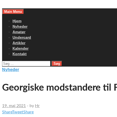
Skip
to
Main Menu
content
Hjem
Nyheder
Amatør
Undercard
Artikler
Kalender
Kontakt
Søg
efter:
Nyheder
Georgiske modstandere til
19. maj 2021
-
by
Hr
Share
Tweet
Share