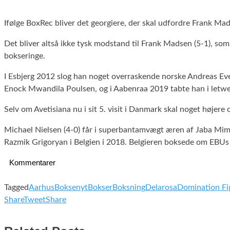
Ifølge BoxRec bliver det georgiere, der skal udfordre Frank Ma
Det bliver altså ikke tysk modstand til Frank Madsen (5-1), so
bokseringe.
I Esbjerg 2012 slog han noget overraskende norske Andreas Eve
Enock Mwandila Poulsen, og i Aabenraa 2019 tabte han i letwel
Selv om Avetisiana nu i sit 5. visit i Danmark skal noget højere
Michael Nielsen (4-0) får i superbantamvægt æren af Jaba Mimis
Razmik Grigoryan i Belgien i 2018. Belgieren boksede om EBUs 
Kommentarer
Tagged
Aarhus
Boksenyt
Bokser
Boksning
Delarosa
Domination Fi
Share
Tweet
Share