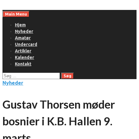
Skip
to
Main Menu
content
Hjem
Nyheder
Amatør
Undercard
Artikler
Kalender
Kontakt
Søg
efter:
Nyheder
Gustav Thorsen møder
bosnier i K.B. Hallen 9.
marts