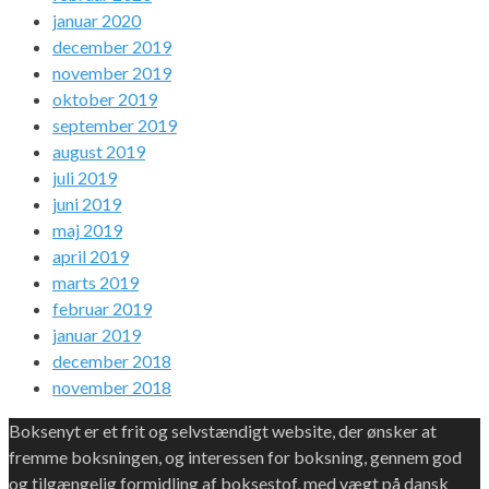
januar 2020
december 2019
november 2019
oktober 2019
september 2019
august 2019
juli 2019
juni 2019
maj 2019
april 2019
marts 2019
februar 2019
januar 2019
december 2018
november 2018
Boksenyt er et frit og selvstændigt website, der ønsker at
fremme boksningen, og interessen for boksning, gennem god
og tilgængelig formidling af boksestof, med vægt på dansk