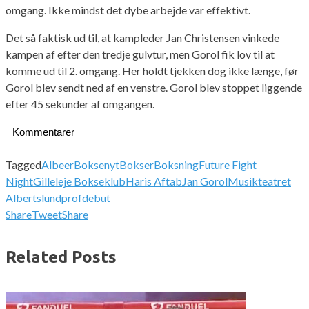
omgang. Ikke mindst det dybe arbejde var effektivt.
Det så faktisk ud til, at kampleder Jan Christensen vinkede
kampen af efter den tredje gulvtur, men Gorol fik lov til at
komme ud til 2. omgang. Her holdt tjekken dog ikke længe, før
Gorol blev sendt ned af en venstre. Gorol blev stoppet liggende
efter 45 sekunder af omgangen.
Kommentarer
Tagged
Albeer
Boksenyt
Bokser
Boksning
Future Fight
Night
Gilleleje Bokseklub
Haris Aftab
Jan Gorol
Musikteatret
Albertslund
profdebut
Share
Tweet
Share
Related Posts