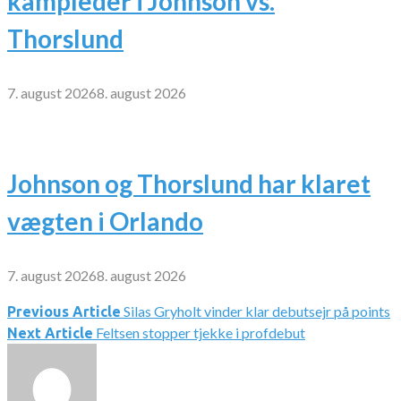
kampleder i Johnson vs.
Thorslund
7. august 2026
8. august 2026
Johnson og Thorslund har klaret
vægten i Orlando
7. august 2026
8. august 2026
Silas Gryholt vinder klar debutsejr på points
Indlægsnavigation
Previous Article
Feltsen stopper tjekke i profdebut
Next Article