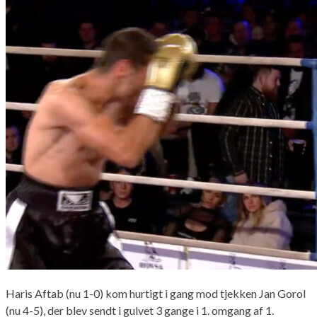
Haris Aftab (nu 1-0) kom hurtigt i gang mod tjekken Jan Gorol
(nu 4-5), der blev sendt i gulvet 3 gange i 1. omgang af 1.