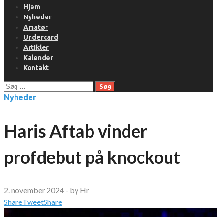
Hjem
Nyheder
Amatør
Undercard
Artikler
Kalender
Kontakt
Søg
efter:
Nyheder
Haris Aftab vinder
profdebut på knockout
2. november 2024
-
by
Hr
Share
Tweet
Share