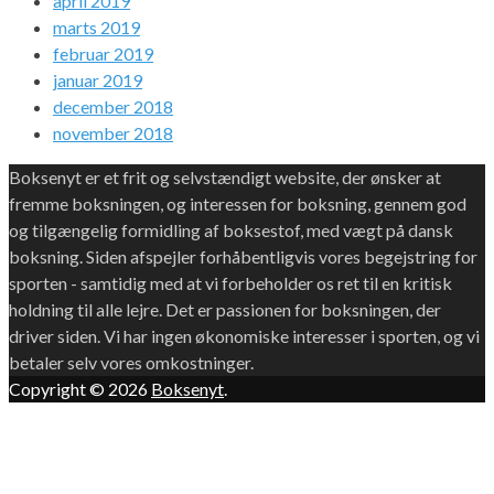
april 2019
marts 2019
februar 2019
januar 2019
december 2018
november 2018
Boksenyt er et frit og selvstændigt website, der ønsker at
fremme boksningen, og interessen for boksning, gennem god
og tilgængelig formidling af boksestof, med vægt på dansk
boksning. Siden afspejler forhåbentligvis vores begejstring for
sporten - samtidig med at vi forbeholder os ret til en kritisk
holdning til alle lejre. Det er passionen for boksningen, der
driver siden. Vi har ingen økonomiske interesser i sporten, og vi
betaler selv vores omkostninger.
Copyright © 2026
Boksenyt
.