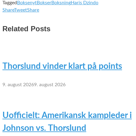
Tagged
Boksenyt
Bokser
Boksning
Haris Dzindo
Share
Tweet
Share
Related Posts
Thorslund vinder klart på points
9. august 2026
9. august 2026
Uofficielt: Amerikansk kampleder i
Johnson vs. Thorslund