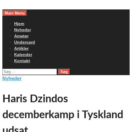
Skip
to
Main Menu
content
Hjem
Nyheder
Amatør
Undercard
Artikler
Kalender
Kontakt
Søg
efter:
Nyheder
Haris Dzindos
decemberkamp i Tyskland
udsat