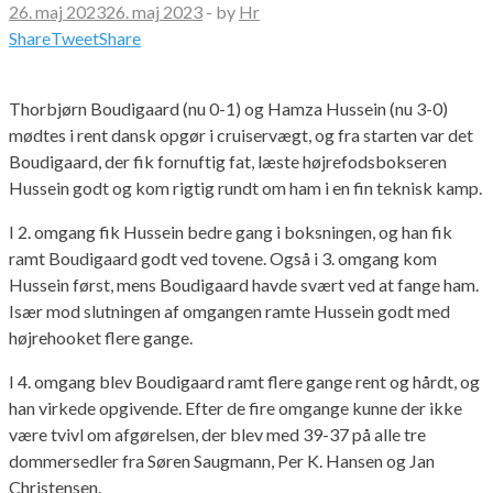
26. maj 2023
26. maj 2023
-
by
Hr
Share
Tweet
Share
Thorbjørn Boudigaard (nu 0-1) og Hamza Hussein (nu 3-0)
mødtes i rent dansk opgør i cruiservægt, og fra starten var det
Boudigaard, der fik fornuftig fat, læste højrefodsbokseren
Hussein godt og kom rigtig rundt om ham i en fin teknisk kamp.
I 2. omgang fik Hussein bedre gang i boksningen, og han fik
ramt Boudigaard godt ved tovene. Også i 3. omgang kom
Hussein først, mens Boudigaard havde svært ved at fange ham.
Især mod slutningen af omgangen ramte Hussein godt med
højrehooket flere gange.
I 4. omgang blev Boudigaard ramt flere gange rent og hårdt, og
han virkede opgivende. Efter de fire omgange kunne der ikke
være tvivl om afgørelsen, der blev med 39-37 på alle tre
dommersedler fra Søren Saugmann, Per K. Hansen og Jan
Christensen.