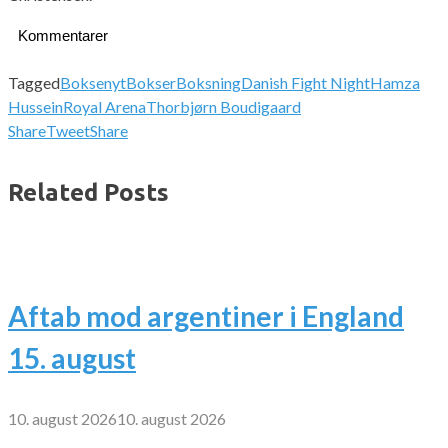
Kommentarer
Tagged
Boksenyt
Bokser
Boksning
Danish Fight Night
Hamza
Hussein
Royal Arena
Thorbjørn Boudigaard
Share
Tweet
Share
Related Posts
Aftab mod argentiner i England
15. august
10. august 2026
10. august 2026