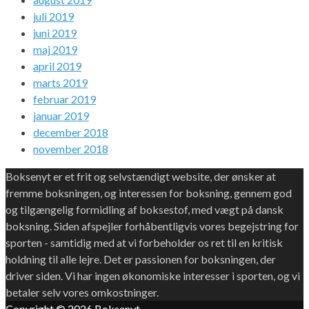
juli 2019
juni 2019
maj 2019
april 2019
marts 2019
februar 2019
januar 2019
december 2018
november 2018
Boksenyt er et frit og selvstændigt website, der ønsker at
fremme boksningen, og interessen for boksning, gennem god
og tilgængelig formidling af boksestof, med vægt på dansk
boksning. Siden afspejler forhåbentligvis vores begejstring for
sporten - samtidig med at vi forbeholder os ret til en kritisk
holdning til alle lejre. Det er passionen for boksningen, der
driver siden. Vi har ingen økonomiske interesser i sporten, og vi
betaler selv vores omkostninger.
Copyright © 2026
Boksenyt
.