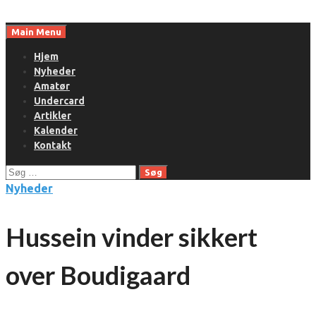
Skip
to
Main Menu
content
Hjem
Nyheder
Amatør
Undercard
Artikler
Kalender
Kontakt
Søg
efter:
Nyheder
Hussein vinder sikkert
over Boudigaard