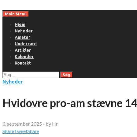
Skip
to
Main Menu
content
Hjem
Nyheder
Amatør
Undercard
Artikler
Kalender
Kontakt
Søg
efter:
Nyheder
Hvidovre pro-am stævne 14.
3. september 2025
-
by
Hr
Share
Tweet
Share