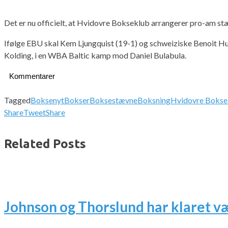
Det er nu officielt, at Hvidovre Bokseklub arrangerer pro-am s
Ifølge EBU skal Kem Ljungquist (19-1) og schweiziske Benoit Hub
Kolding, i en WBA Baltic kamp mod Daniel Bulabula.
Kommentarer
Tagged
Boksenyt
Bokser
Boksestævne
Boksning
Hvidovre Bokse
Share
Tweet
Share
Related Posts
Johnson og Thorslund har klaret v