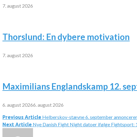
7. august 2026
Thorslund: En dybere motivation
7. august 2026
Maximilians Englandskamp 12. se
6. august 2026
6. august 2026
Helberskov-stævne 6. september annoncere
Indlægsnavigation
Previous Article
Nye Danish Fight Night datoer ifølge Fightsport:
Next Article