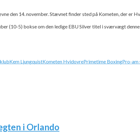
tævne den 14. november. Stævnet finder sted på Kometen, der er 
er (10-5) bokse om den ledige EBU Silver titel i sværvægt denne 
klub
Kem Ljungquist
Kometen Hvidovre
Primetime Boxing
Pro-am 
ægten i Orlando