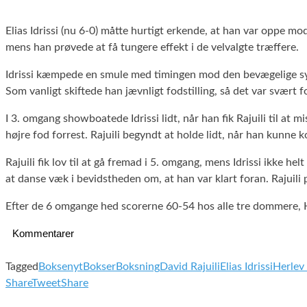
Elias Idrissi (nu 6-0) måtte hurtigt erkende, at han var oppe mod
mens han prøvede at få tungere effekt i de velvalgte træffere.
Idrissi kæmpede en smule med timingen mod den bevægelige sydaf
Som vanligt skiftede han jævnligt fodstilling, så det var svært fo
I 3. omgang showboatede Idrissi lidt, når han fik Rajuili til at
højre fod forrest. Rajuili begyndt at holde lidt, når han kunne
Rajuili fik lov til at gå fremad i 5. omgang, mens Idrissi ikke h
at danse væk i bevidstheden om, at han var klart foran. Rajuili 
Efter de 6 omgange hed scorerne 60-54 hos alle tre dommere
Kommentarer
Tagged
Boksenyt
Bokser
Boksning
David Rajuili
Elias Idrissi
Herlev
Share
Tweet
Share