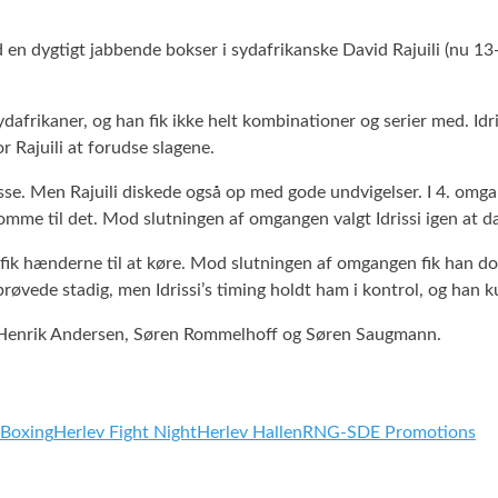
 en dygtigt jabbende bokser i sydafrikanske David Rajuili (nu 13-1
rikaner, og han fik ikke helt kombinationer og serier med. Idris
r Rajuili at forudse slagene.
 misse. Men Rajuili diskede også op med gode undvigelser. I 4. omga
 komme til det. Mod slutningen af omgangen valgt Idrissi igen at 
elt fik hænderne til at køre. Mod slutningen af omgangen fik han d
prøvede stadig, men Idrissi’s timing holdt ham i kontrol, og han 
, Henrik Andersen, Søren Rommelhoff og Søren Saugmann.
 Boxing
Herlev Fight Night
Herlev Hallen
RNG-SDE Promotions