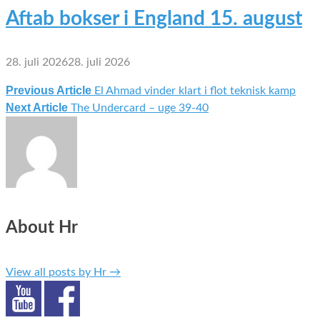
Aftab bokser i England 15. august
28. juli 2026
28. juli 2026
Previous Article
El Ahmad vinder klart i flot teknisk kamp
Indlægsnavigation
Next Article
The Undercard – uge 39-40
About Hr
View all posts by Hr
→