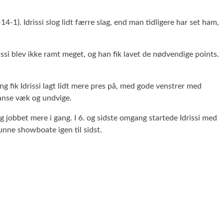
4-1). Idrissi slog lidt færre slag, end man tidligere har set ham,
si blev ikke ramt meget, og han fik lavet de nødvendige points.
ng fik Idrissi lagt lidt mere pres på, med gode venstrer med
danse væk og undvige.
og jobbet mere i gang. I 6. og sidste omgang startede Idrissi med
kunne showboate igen til sidst.