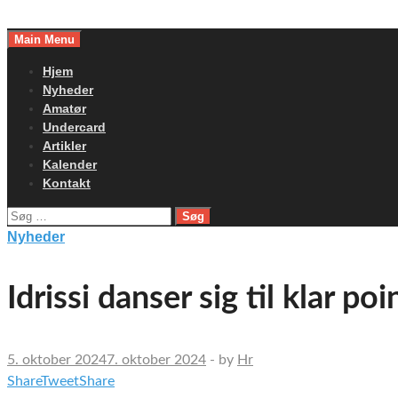
Skip
to
Main Menu
content
Hjem
Nyheder
Amatør
Undercard
Artikler
Kalender
Kontakt
Søg
efter:
Nyheder
Idrissi danser sig til klar poi
5. oktober 2024
7. oktober 2024
-
by
Hr
Share
Tweet
Share