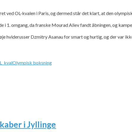
 ved OL-kvalen i Paris, og dermed står det klart, at den olympisk
de i 1. omgang, da franske Mourad Aliev fandt åbningen, og kampen 
høje hviderusser Dzmitry Asanau for smart og hurtig, og der var ik
L_kval
Olympisk boksning
kaber i Jyllinge