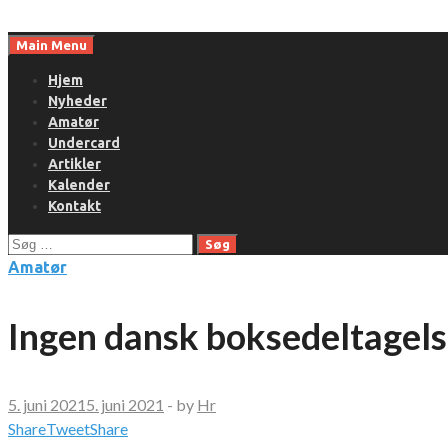
Skip
to
Main Menu
content
Hjem
Nyheder
Amatør
Undercard
Artikler
Kalender
Kontakt
Søg
efter:
Amatør
Ingen dansk boksedeltagel
5. juni 2021
5. juni 2021
-
by
Hr
Share
Tweet
Share