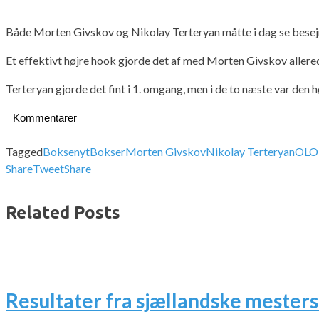
Både Morten Givskov og Nikolay Terteryan måtte i dag se besejret
Et effektivt højre hook gjorde det af med Morten Givskov allere
Terteryan gjorde det fint i 1. omgang, men i de to næste var den 
Kommentarer
Tagged
Boksenyt
Bokser
Morten Givskov
Nikolay Terteryan
OL
O
Share
Tweet
Share
Related Posts
Resultater fra sjællandske mesters