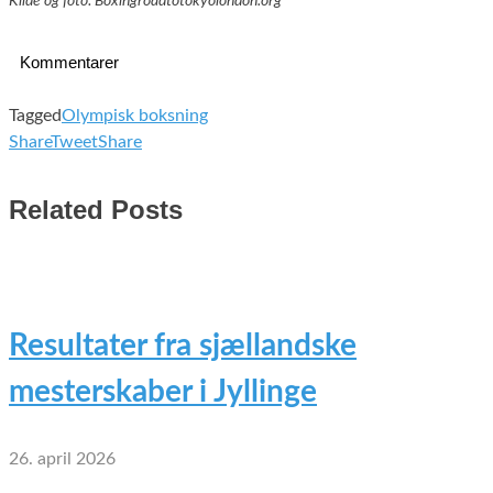
Kilde og foto: Boxingroadtotokyolondon.org
Kommentarer
Tagged
Olympisk boksning
Share
Tweet
Share
Related Posts
Resultater fra sjællandske
mesterskaber i Jyllinge
26. april 2026