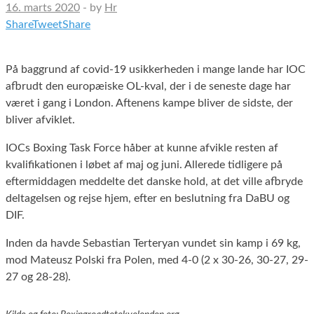
16. marts 2020
-
by
Hr
Share
Tweet
Share
På baggrund af covid-19 usikkerheden i mange lande har IOC
afbrudt den europæiske OL-kval, der i de seneste dage har
været i gang i London. Aftenens kampe bliver de sidste, der
bliver afviklet.
IOCs Boxing Task Force håber at kunne afvikle resten af
kvalifikationen i løbet af maj og juni. Allerede tidligere på
eftermiddagen meddelte det danske hold, at det ville afbryde
deltagelsen og rejse hjem, efter en beslutning fra DaBU og
DIF.
Inden da havde Sebastian Terteryan vundet sin kamp i 69 kg,
mod Mateusz Polski fra Polen, med 4-0 (2 x 30-26, 30-27, 29-
27 og 28-28).