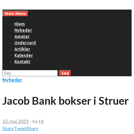
Skip
to
Main Menu
content
Hjem
Nyheder
Amatør
Undercard
Artikler
Kalender
Kontakt
Søg
efter:
Nyheder
Jacob Bank bokser i Struer
12. maj 2021
-
by
Hr
Share
Tweet
Share