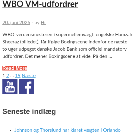
WBO VM-udfordrer
20. juni 2026
-
by
Hr
WBO-verdensmesteren i supermellemvægt, engelske Hamzah
Sheeraz (billedet), får ifølge Boxingscene indenfor de næste
to uger udpeget danske Jacob Bank som officiel mandatory
udfordrer. Det mener Boxingscene at vide. På den …
Read More
1
2
…
19
Næste
Indlægsinddeling
Seneste indlæg
Johnson og Thorslund har klaret vægten i Orlando