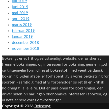
juli 2019
juni 2019
maj 2019
april 2019
marts 2019
februar 2019
januar 2019
december 2018
november 2018
Boksenyt er et frit og selvstændigt website, der ønsker at
fremme boksningen, og interessen for boksning, gennem god
og tilgængelig formidling af boksestof, med vægt på dansk
boksning. Siden afspejler forhåbentligvis vores begejstring for
sporten - samtidig med at vi forbeholder os ret til en kritisk
holdning til alle lejre. Det er passionen for boksningen, der
driver siden. Vi har ingen økonomiske interesser i sporten, og
vi betaler selv vores omkostninger.
Copyright © 2026
Boksenyt
.