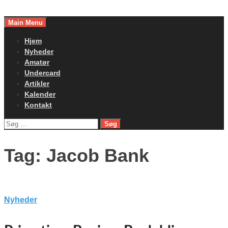
Skip
to
Main Menu
content
Hjem
Nyheder
Amatør
Undercard
Artikler
Kalender
Kontakt
Søg
efter:
Tag:
Jacob Bank
Nyheder