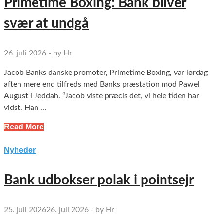
Primetime Boxing: Bank bliver
svær at undgå
26. juli 2026
-
by
Hr
Jacob Banks danske promoter, Primetime Boxing, var lørdag
aften mere end tilfreds med Banks præstation mod Pawel
August i Jeddah. “Jacob viste præcis det, vi hele tiden har
vidst. Han …
Read More
Nyheder
Bank udbokser polak i pointsejr
25. juli 2026
26. juli 2026
-
by
Hr