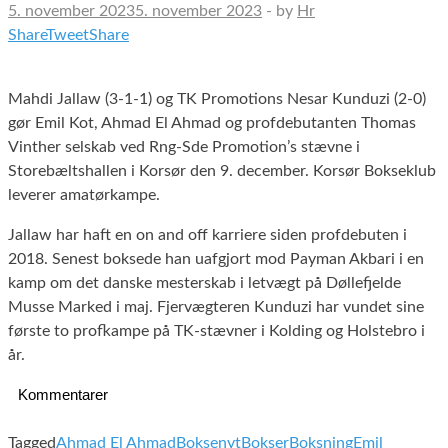
5. november 2023
5. november 2023
-
by
Hr
Share
Tweet
Share
Mahdi Jallaw (3-1-1) og TK Promotions Nesar Kunduzi (2-0)
gør Emil Kot, Ahmad El Ahmad og profdebutanten Thomas
Vinther selskab ved Rng-Sde Promotion’s stævne i
Storebæltshallen i Korsør den 9. december. Korsør Bokseklub
leverer amatørkampe.
Jallaw har haft en on and off karriere siden profdebuten i
2018. Senest boksede han uafgjort mod Payman Akbari i en
kamp om det danske mesterskab i letvægt på Døllefjelde
Musse Marked i maj. Fjervægteren Kunduzi har vundet sine
første to profkampe på TK-stævner i Kolding og Holstebro i
år.
Kommentarer
Tagged
Ahmad El Ahmad
Boksenyt
Bokser
Boksning
Emil