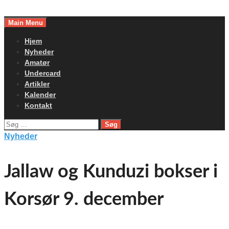
Skip
to
Main Menu
content
Hjem
Nyheder
Amatør
Undercard
Artikler
Kalender
Kontakt
Søg
efter:
Nyheder
Jallaw og Kunduzi bokser i
Korsør 9. december