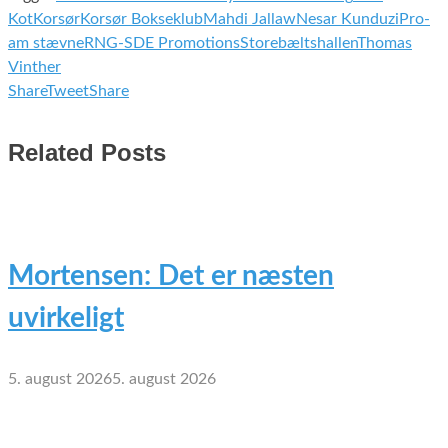
Kot
Korsør
Korsør Bokseklub
Mahdi Jallaw
Nesar Kunduzi
Pro-
am stævne
RNG-SDE Promotions
Storebæltshallen
Thomas
Vinther
Share
Tweet
Share
Related Posts
Mortensen: Det er næsten
uvirkeligt
5. august 2026
5. august 2026