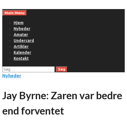
Skip
to
Main Menu
content
Hjem
Nyheder
Amatør
Undercard
Artikler
Kalender
Kontakt
Søg
efter:
Nyheder
Jay Byrne: Zaren var bedre
end forventet