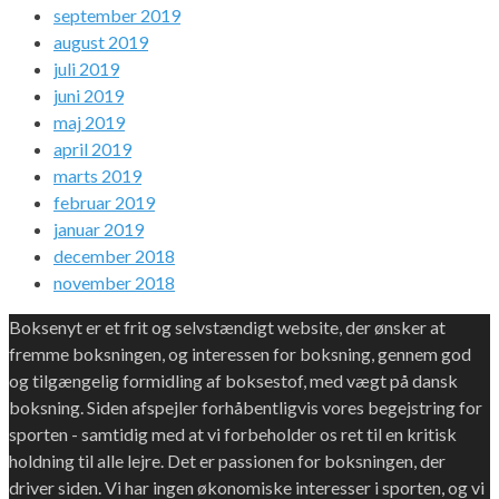
september 2019
august 2019
juli 2019
juni 2019
maj 2019
april 2019
marts 2019
februar 2019
januar 2019
december 2018
november 2018
Boksenyt er et frit og selvstændigt website, der ønsker at
fremme boksningen, og interessen for boksning, gennem god
og tilgængelig formidling af boksestof, med vægt på dansk
boksning. Siden afspejler forhåbentligvis vores begejstring for
sporten - samtidig med at vi forbeholder os ret til en kritisk
holdning til alle lejre. Det er passionen for boksningen, der
driver siden. Vi har ingen økonomiske interesser i sporten, og vi