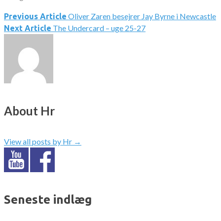
Oliver Zaren besejrer Jay Byrne i Newcastle
Indlægsnavigation
Previous Article
The Undercard – uge 25-27
Next Article
About Hr
View all posts by Hr
→
Seneste indlæg