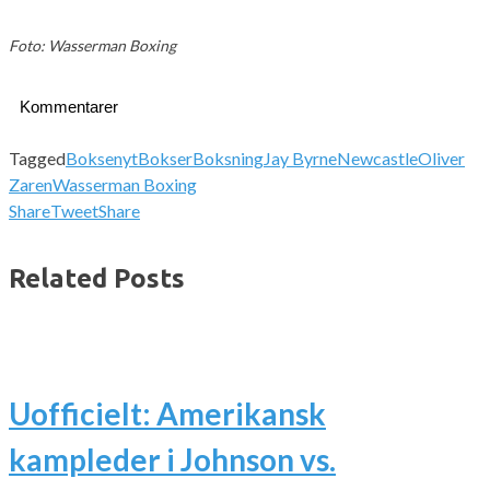
Foto: Wasserman Boxing
Kommentarer
Tagged
Boksenyt
Bokser
Boksning
Jay Byrne
Newcastle
Oliver
Zaren
Wasserman Boxing
Share
Tweet
Share
Related Posts
Uofficielt: Amerikansk
kampleder i Johnson vs.