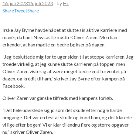
16. juli 2023
16. juli 2023
-
by
Hr
Share
Tweet
Share
Irske Jay Byrne havde håbet at slutte sin aktive karriere med
manér, da han i Newcastle mødte Oliver Zaren. Men han
erkender, at han mødte en bedre bpkser på dagen.
”Jeg besluttede mig for to uger siden til at stoppe karrieren. Jeg
troede virkelig, at jeg kunne slutte karrieren på toppen, men
Oliver Zaren viste sig at være meget bedre end forventet på
dagen, og kredit til ham,” skriver Jay Byrne efter kampen på
Facebook.
Oliver Zaren var ganske tilfreds med kampens forløb.
”Det hele udviklede sig jo som det skulle efter nogle hårde
omgange. Det var en test at skulle op imod ham, og det klarede
vi lige efter bogen! Vi er klar til endnu flere og større opgaver
nu,” skriver Oliver Zaren.