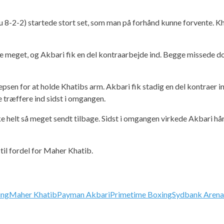
-2-2) startede stort set, som man på forhånd kunne forvente. Kh
de meget, og Akbari fik en del kontraarbejde ind. Begge missede do
epsen for at holde Khatibs arm. Akbari fik stadig en del kontraer 
e træffere ind sidst i omgangen.
 helt så meget sendt tilbage. Sidst i omgangen virkede Akbari hårdt
il fordel for Maher Khatib.
ing
Maher Khatib
Payman Akbari
Primetime Boxing
Sydbank Arena