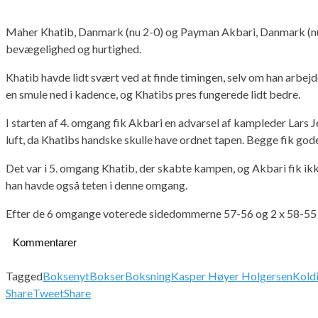
Maher Khatib, Danmark (nu 2-0) og Payman Akbari, Danmark (nu 8
bevægelighed og hurtighed.
Khatib havde lidt svært ved at finde timingen, selv om han arbej
en smule ned i kadence, og Khatibs pres fungerede lidt bedre.
I starten af 4. omgang fik Akbari en advarsel af kampleder Lars J
luft, da Khatibs handske skulle have ordnet tapen. Begge fik god
Det var i 5. omgang Khatib, der skabte kampen, og Akbari fik ikke
han havde også teten i denne omgang.
Efter de 6 omgange voterede sidedommerne 57-56 og 2 x 58-55 t
Kommentarer
Tagged
Boksenyt
Bokser
Boksning
Kasper Høyer Holgersen
Kold
Share
Tweet
Share