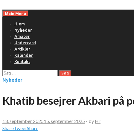
Skip
to
Main Menu
content
Hjem
Nyheder
Amatør
Undercard
Artikler
Kalender
Kontakt
Søg
efter:
Nyheder
Khatib besejrer Akbari på p
13. september 2025
15. september 2025
-
by
Hr
Share
Tweet
Share