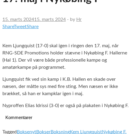
15. marts 2024
15. marts 2024
-
by
Hr
Share
Tweet
Share
Kem Ljungquist (17-0) skal igen i ringen den 17. maj, når
RNG-SDE Promotions holder stævne i Nykøbing F. Hallerne
(Hal 1). Der vil være både professionelle kampe og
amatørkampe på programmet.
Ljungquist fik ved sin kamp i K.B. Hallen en skade over
næsen, der måtte sys med fire sting. Men næsen er ikke
brækket, så han er kampklar igen i maj.
Nyproffen Elias Idrissi (3-0) er også på plakaten i Nykøbing F.
Kommentarer
Tagged
Boksenyt
Bokser
Boksning
Kem Ljungquist
Nykøbing F.