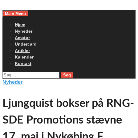
Skip
to
Main Menu
content
Hjem
Nyheder
Amatør
Undercard
Artikler
Kalender
Kontakt
Søg
efter:
Nyheder
Ljungquist bokser på RNG-
SDE Promotions stævne
17. maj i Nykøbing F