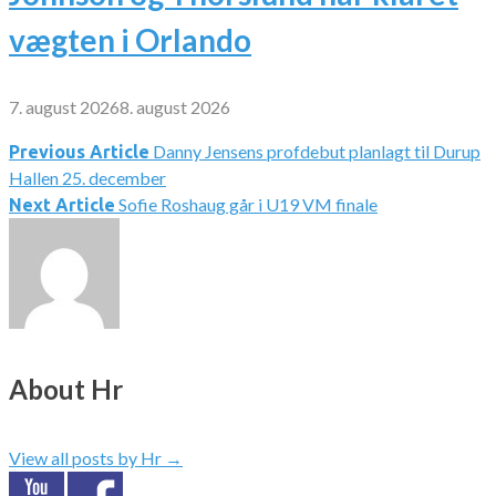
vægten i Orlando
7. august 2026
8. august 2026
Danny Jensens profdebut planlagt til Durup
Indlægsnavigation
Previous Article
Hallen 25. december
Sofie Roshaug går i U19 VM finale
Next Article
About Hr
View all posts by Hr
→