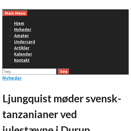
Skip
to
Main Menu
content
Hjem
Nyheder
Amatør
Undercard
Artikler
Kalender
Kontakt
Søg
efter:
Nyheder
Ljungquist møder svensk-
tanzanianer ved
julestævne i Durup