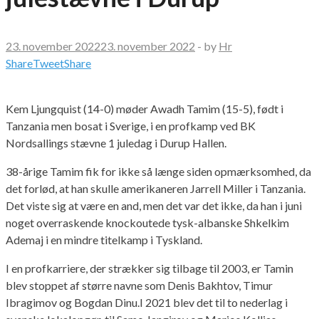
23. november 2022
23. november 2022
-
by
Hr
Share
Tweet
Share
Kem Ljungquist (14-0) møder Awadh Tamim (15-5), født i
Tanzania men bosat i Sverige, i en profkamp ved BK
Nordsallings stævne 1 juledag i Durup Hallen.
38-årige Tamim fik for ikke så længe siden opmærksomhed, da
det forlød, at han skulle amerikaneren Jarrell Miller i Tanzania.
Det viste sig at være en and, men det var det ikke, da han i juni
noget overraskende knockoutede tysk-albanske Shkelkim
Ademaj i en mindre titelkamp i Tyskland.
I en profkarriere, der strækker sig tilbage til 2003, er Tamin
blev stoppet af større navne som Denis Bakhtov, Timur
Ibragimov og Bogdan Dinu.I 2021 blev det til to nederlag i