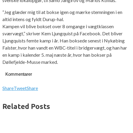
svenske lokalopgør, til Samo Jangirov og Marios Kollias.
“Jeg glæder mig til at bokse igen og mærke stemningen i en
altid intens og fyldt Durup-hal.
Kampen vil blive bokset over 8 omgange i vægtklassen
sværvægt,” skriver Kem Ljungquist på Facebook. Det bliver
Ljungquists femte kamp i år. Han boksede senest i Nykøbing
Falster, hvor han vandt en WBC-titel i bridgervægt, og han har
en kamp i kalender 5. maj næste år, hvor han bokser på
Døllefjelde-Musse marked.
Kommentarer
Share
Tweet
Share
Related Posts