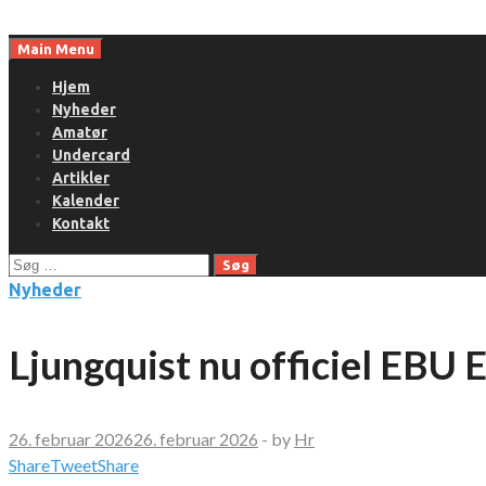
Skip
to
Main Menu
content
Hjem
Nyheder
Amatør
Undercard
Artikler
Kalender
Kontakt
Søg
efter:
Nyheder
Ljungquist nu officiel EBU
26. februar 2026
26. februar 2026
-
by
Hr
Share
Tweet
Share