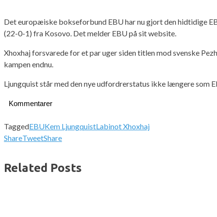
Det europæiske bokseforbund EBU har nu gjort den hidtidige EBU 
(22-0-1) fra Kosovo. Det melder EBU på sit website.
Xhoxhaj forsvarede for et par uger siden titlen mod svenske Pezhma
kampen endnu.
Ljungquist står med den nye udfordrerstatus ikke længere som 
Kommentarer
Tagged
EBU
Kem Ljungquist
Labinot Xhoxhaj
Share
Tweet
Share
Related Posts