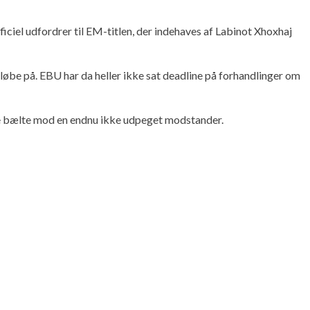
ciel udfordrer til EM-titlen, der indehaves af Labinot Xhoxhaj
t løbe på. EBU har da heller ikke sat deadline på forhandlinger om
ge bælte mod en endnu ikke udpeget modstander.