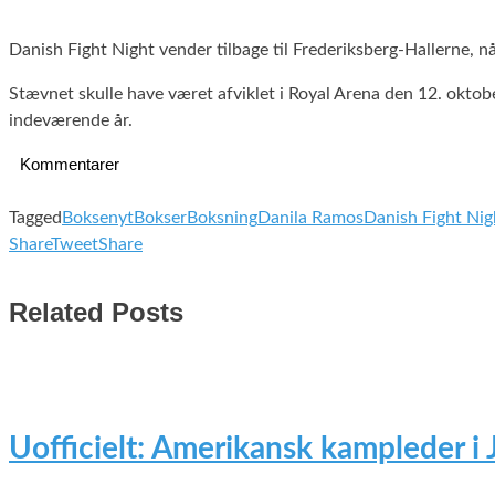
Danish Fight Night vender tilbage til Frederiksberg-Hallerne,
Stævnet skulle have været afviklet i Royal Arena den 12. oktob
indeværende år.
Kommentarer
Tagged
Boksenyt
Bokser
Boksning
Danila Ramos
Danish Fight Nig
Share
Tweet
Share
Related Posts
Uofficielt: Amerikansk kampleder i