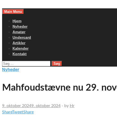
Skip
to
Main Menu
content
Hjem
Nyheder
Amatør
Undercard
Artikler
Kalender
Kontakt
Søg
efter:
Nyheder
Mahfoudstævne nu 29. nove
9. oktober 2024
9. oktober 2024
-
by
Hr
Share
Tweet
Share