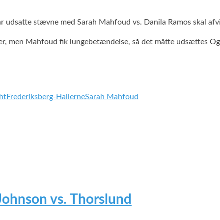
 når udsatte stævne med Sarah Mahfoud vs. Danila Ramos skal af
er, men Mahfoud fik lungebetændelse, så det måtte udsættes Og de
ht
Frederiksberg-Hallerne
Sarah Mahfoud
 Johnson vs. Thorslund