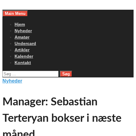
Skip
to
Main Menu
content
Hjem
Nyheder
Amatør
Undercard
Artikler
Kalender
Kontakt
Søg
efter:
Nyheder
Manager: Sebastian
Terteryan bokser i næste
måned