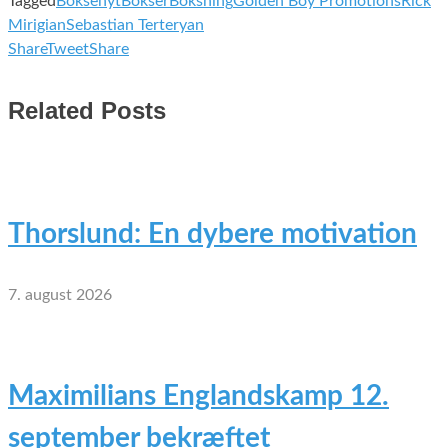
Tagged
Boksenyt
Bokser
Boksning
Golden Boy Promotions
Rick
Mirigian
Sebastian Terteryan
Share
Tweet
Share
Related Posts
Thorslund: En dybere motivation
7. august 2026
Maximilians Englandskamp 12.
september bekræftet