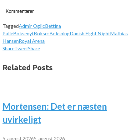
Kommentarer
Tagged
Admir Oglic
Bettina
Palle
Boksenyt
Bokser
Boksning
Danish Fight Night
Mathias
Hansen
Royal Arena
Share
Tweet
Share
Related Posts
Mortensen: Det er næsten
uvirkeligt
5. august 2026
5. august 2026