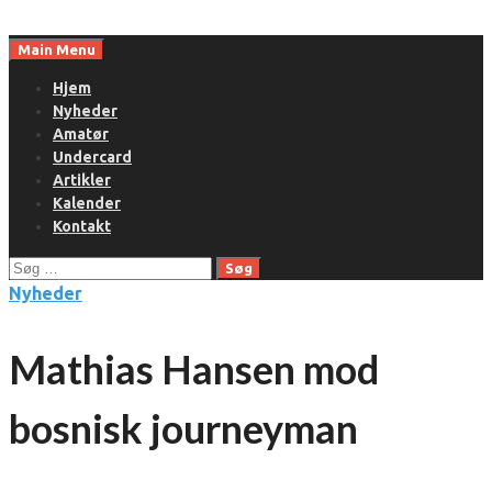
Skip
to
Main Menu
content
Hjem
Nyheder
Amatør
Undercard
Artikler
Kalender
Kontakt
Søg
efter:
Nyheder
Mathias Hansen mod
bosnisk journeyman