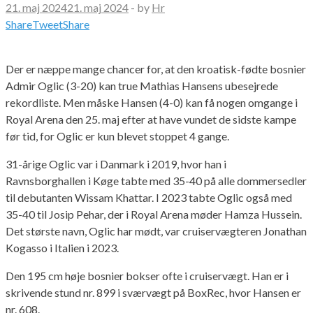
21. maj 2024
21. maj 2024
-
by
Hr
Share
Tweet
Share
Der er næppe mange chancer for, at den kroatisk-fødte bosnier
Admir Oglic (3-20) kan true Mathias Hansens ubesejrede
rekordliste. Men måske Hansen (4-0) kan få nogen omgange i
Royal Arena den 25. maj efter at have vundet de sidste kampe
før tid, for Oglic er kun blevet stoppet 4 gange.
31-årige Oglic var i Danmark i 2019, hvor han i
Ravnsborghallen i Køge tabte med 35-40 på alle dommersedler
til debutanten Wissam Khattar. I 2023 tabte Oglic også med
35-40 til Josip Pehar, der i Royal Arena møder Hamza Hussein.
Det største navn, Oglic har mødt, var cruiservægteren Jonathan
Kogasso i Italien i 2023.
Den 195 cm høje bosnier bokser ofte i cruiservægt. Han er i
skrivende stund nr. 899 i sværvægt på BoxRec, hvor Hansen er
nr. 608.