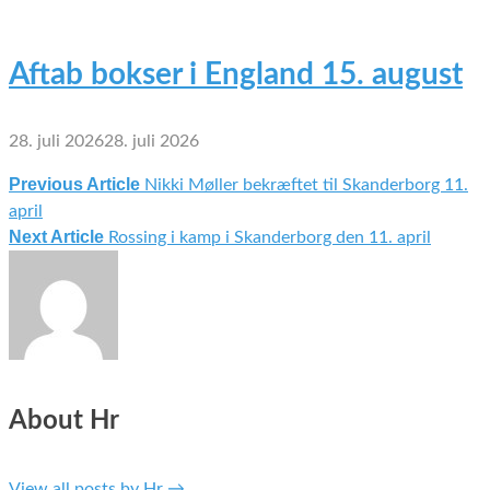
Aftab bokser i England 15. august
28. juli 2026
28. juli 2026
Previous Article
Nikki Møller bekræftet til Skanderborg 11.
Indlægsnavigation
april
Next Article
Rossing i kamp i Skanderborg den 11. april
About Hr
View all posts by Hr
→