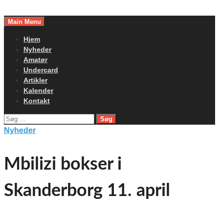
Skip
to
Main Menu
content
Hjem
Nyheder
Amatør
Undercard
Artikler
Kalender
Kontakt
Søg
efter:
Nyheder
Mbilizi bokser i
Skanderborg 11. april