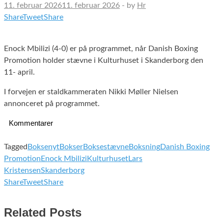
11. februar 2026
11. februar 2026
-
by
Hr
Share
Tweet
Share
Enock Mbilizi (4-0) er på programmet, når Danish Boxing
Promotion holder stævne i Kulturhuset i Skanderborg den
11- april.
I forvejen er staldkammeraten Nikki Møller Nielsen
annonceret på programmet.
Kommentarer
Tagged
Boksenyt
Bokser
Boksestævne
Boksning
Danish Boxing
Promotion
Enock Mbilizi
Kulturhuset
Lars
Kristensen
Skanderborg
Share
Tweet
Share
Related Posts