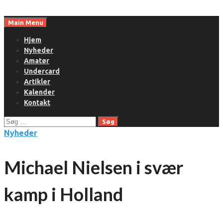
Skip
to
Main Menu
content
Hjem
Nyheder
Amatør
Undercard
Artikler
Kalender
Kontakt
Søg
efter:
Nyheder
Michael Nielsen i svær
kamp i Holland