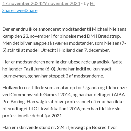
17. november 2024
29. november 2024
-
by
Hr
Share
Tweet
Share
Der er endnu ikke annonceret modstander til Michael Nielsens
kamp den 23. november i forbindelse med DM i Brædstrup.
Men det bliver næppe så svær en modstander, som Nielsen (7-
5) står til at møde i Utrecht i Holland den 7. december.
Her er modstanderen nemlig den ubesejrede ugandisk-fødte
hollænder Fazil Juma (6-0). Juma har indtil nu kun mødt
journeymen, og han har stoppet 3 af modstanderne.
Hollænderen stillede som amatør op for Uganda og fik bronze
ved Commonwealth Games i 2014, og han har deltaget i AIBA
Pro Boxing. Han valgte at blive professionel efter at han ikke
blev udtaget til OL-kvalifikation i 2016, men han fik ikke sin
professionelle debut før 2021.
Han er i skrivende stund nr. 324 i fjervægt på Boxrec, hvor