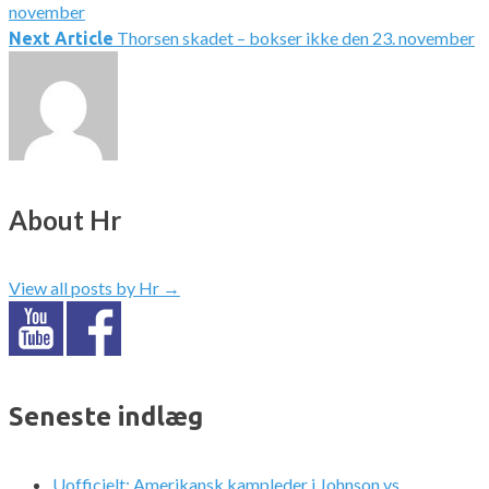
november
Thorsen skadet – bokser ikke den 23. november
Next Article
About Hr
View all posts by Hr
→
Seneste indlæg
Uofficielt: Amerikansk kampleder i Johnson vs.