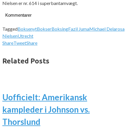
Nielsen er nr. 614 i superbantamvægt.
Kommentarer
Tagged
Boksenyt
Bokser
Boksing
Fazil Juma
Michael Delarosa
Nielsen
Utrecht
Share
Tweet
Share
Related Posts
Uofficielt: Amerikansk
kampleder i Johnson vs.
Thorslund