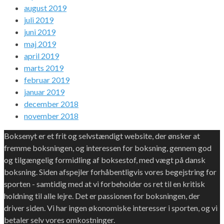
august 2019
juli 2019
juni 2019
maj 2019
april 2019
marts 2019
februar 2019
januar 2019
december 2018
november 2018
Boksenyt er et frit og selvstændigt website, der ønsker at
fremme boksningen, og interessen for boksning, gennem god
og tilgængelig formidling af boksestof, med vægt på dansk
boksning. Siden afspejler forhåbentligvis vores begejstring for
sporten - samtidig med at vi forbeholder os ret til en kritisk
holdning til alle lejre. Det er passionen for boksningen, der
driver siden. Vi har ingen økonomiske interesser i sporten, og vi
betaler selv vores omkostninger.