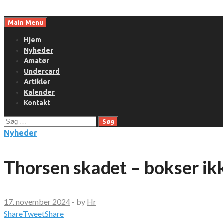
Skip
to
Main Menu
content
Hjem
Nyheder
Amatør
Undercard
Artikler
Kalender
Kontakt
Søg
efter:
Nyheder
Thorsen skadet – bokser ik
17. november 2024
-
by
Hr
Share
Tweet
Share