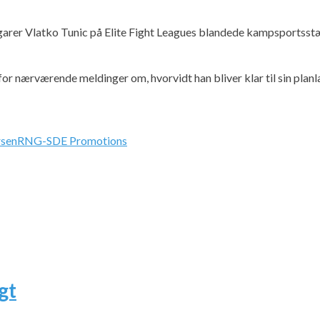
ngarer Vlatko Tunic på Elite Fight Leagues blandede kampsportss
or nærværende meldinger om, hvorvidt han bliver klar til sin pla
rsen
RNG-SDE Promotions
gt