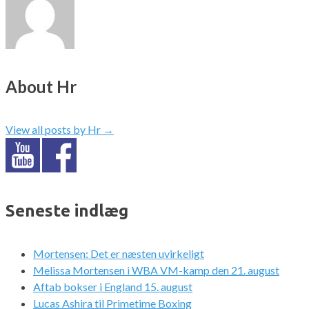
About Hr
View all posts by Hr
→
Seneste indlæg
Mortensen: Det er næsten uvirkeligt
Melissa Mortensen i WBA VM-kamp den 21. august
Aftab bokser i England 15. august
Lucas Ashira til Primetime Boxing