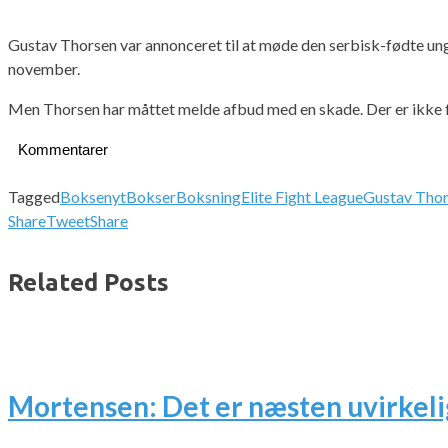
Gustav Thorsen var annonceret til at møde den serbisk-fødte u
november.
Men Thorsen har måttet melde afbud med en skade. Der er ikke f
Kommentarer
Tagged
Boksenyt
Bokser
Boksning
Elite Fight League
Gustav Tho
Share
Tweet
Share
Related Posts
Mortensen: Det er næsten uvirkeli