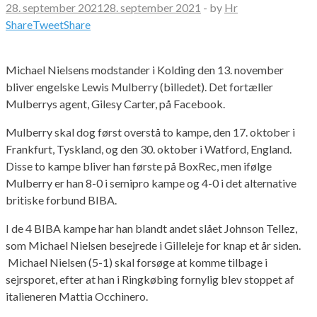
28. september 2021
28. september 2021
-
by
Hr
Share
Tweet
Share
Michael Nielsens modstander i Kolding den 13. november
bliver engelske Lewis Mulberry (billedet). Det fortæller
Mulberrys agent, Gilesy Carter, på Facebook.
Mulberry skal dog først overstå to kampe, den 17. oktober i
Frankfurt, Tyskland, og den 30. oktober i Watford, England.
Disse to kampe bliver han første på BoxRec, men ifølge
Mulberry er han 8-0 i semipro kampe og 4-0 i det alternative
britiske forbund BIBA.
I de 4 BIBA kampe har han blandt andet slået Johnson Tellez,
som Michael Nielsen besejrede i Gilleleje for knap et år siden.
Michael Nielsen (5-1) skal forsøge at komme tilbage i
sejrsporet, efter at han i Ringkøbing fornylig blev stoppet af
italieneren Mattia Occhinero.