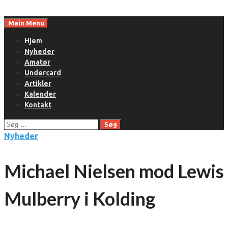
Skip
to
Main Menu
content
Hjem
Nyheder
Amatør
Undercard
Artikler
Kalender
Kontakt
Søg
efter:
Nyheder
Michael Nielsen mod Lewis
Mulberry i Kolding