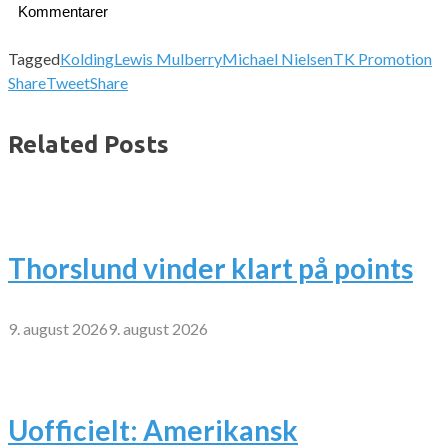
Kommentarer
Tagged
Kolding
Lewis Mulberry
Michael Nielsen
TK Promotion
Share
Tweet
Share
Related Posts
Thorslund vinder klart på points
9. august 2026
9. august 2026
Uofficielt: Amerikansk