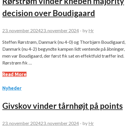
Rørstrøm vinder kneben majority
decision over Boudigaard
23. november 2024
23. november 2024
-
by
Hr
Steffen Rørstrøm, Danmark (nu 4-0) og Thorbjørn Boudigaard,
Danmark (nu 4-2) begyndte kampen lidt ventende på åbninger,
men var Boudigaard, der først fik sat en effektfuld træffer ind.
Rørstrøm fik …
Read More
Nyheder
Givskov vinder tårnhøjt på points
23. november 2024
23. november 2024
-
by
Hr