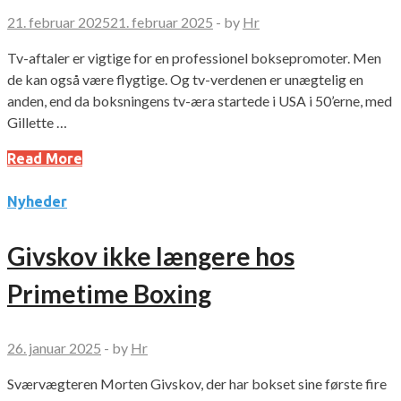
21. februar 2025
21. februar 2025
-
by
Hr
Tv-aftaler er vigtige for en professionel boksepromoter. Men
de kan også være flygtige. Og tv-verdenen er unægtelig en
anden, end da boksningens tv-æra startede i USA i 50’erne, med
Gillette …
Read More
Nyheder
Givskov ikke længere hos
Primetime Boxing
26. januar 2025
-
by
Hr
Sværvægteren Morten Givskov, der har bokset sine første fire