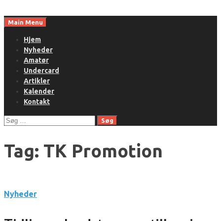
Skip
to
Main Menu
content
Hjem
Nyheder
Amatør
Undercard
Artikler
Kalender
Kontakt
Søg
efter:
Tag:
TK Promotion
Nyheder