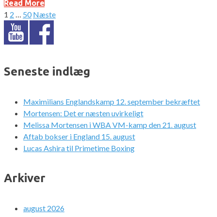
Read More
1
2
…
50
Næste
Indlægsinddeling
Seneste indlæg
Maximilians Englandskamp 12. september bekræftet
Mortensen: Det er næsten uvirkeligt
Melissa Mortensen i WBA VM-kamp den 21. august
Aftab bokser i England 15. august
Lucas Ashira til Primetime Boxing
Arkiver
august 2026