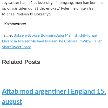
Jeg sætter ham på et leverslag i 4. omgang, men han kommer
op og går tiden ud. Så det er okay,” lyder meldingen fra
Michael Nielsen til Boksenyt.
Kommentarer
Tagged
Boksenyt
Bokser
Boksning
Jaba Memishishi
Michael
Delarosa Nielsen
Michael Nielsen
The Colosseum
Viby-Hallen
Share
Tweet
Share
Related Posts
Aftab mod argentiner i England 15.
august