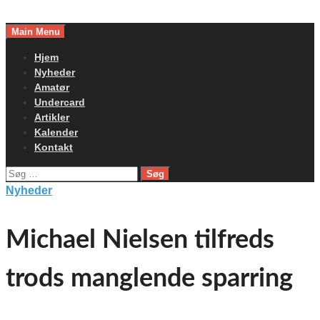
Skip
to
Main Menu
content
Hjem
Nyheder
Amatør
Undercard
Artikler
Kalender
Kontakt
Søg
efter:
Nyheder
Michael Nielsen tilfreds
trods manglende sparring