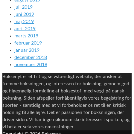
august 2019
juli 2019
juni 2019
maj 2019
april 2019
marts 2019
februar 2019
januar 2019
december 2018
november 2018
Boksenyt er et frit og selvstændigt website, der ønsker at
fremme boksningen, og interessen for boksning, gennem god
og tilgængelig formidling af boksestof, med vægt på dansk
boksning. Siden afspejler forhåbentligvis vores begejstring for
sporten - samtidig med at vi forbeholder os ret til en kritisk
holdning til alle lejre. Det er passionen for boksningen, der
driver siden. Vi har ingen økonomiske interesser i sporten, og
vi betaler selv vores omkostninger.