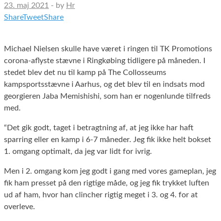
23. maj 2021
-
by
Hr
Share
Tweet
Share
Michael Nielsen skulle have været i ringen til TK Promotions
corona-aflyste stævne i Ringkøbing tidligere på måneden. I
stedet blev det nu til kamp på The Collosseums
kampsportsstævne i Aarhus, og det blev til en indsats mod
georgieren Jaba Memishishi, som han er nogenlunde tilfreds
med.
“Det gik godt, taget i betragtning af, at jeg ikke har haft
sparring eller en kamp i 6-7 måneder. Jeg fik ikke helt bokset
1. omgang optimalt, da jeg var lidt for ivrig.
Men i 2. omgang kom jeg godt i gang med vores gameplan, jeg
fik ham presset på den rigtige måde, og jeg fik trykket luften
ud af ham, hvor han clincher rigtig meget i 3. og 4. for at
overleve.