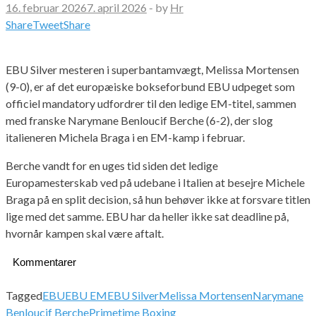
16. februar 2026
7. april 2026
-
by
Hr
Share
Tweet
Share
EBU Silver mesteren i superbantamvægt, Melissa Mortensen
(9-0), er af det europæiske bokseforbund EBU udpeget som
officiel mandatory udfordrer til den ledige EM-titel, sammen
med franske Narymane Benloucif Berche (6-2), der slog
italieneren Michela Braga i en EM-kamp i februar.
Berche vandt for en uges tid siden det ledige
Europamesterskab ved på udebane i Italien at besejre Michele
Braga på en split decision, så hun behøver ikke at forsvare titlen
lige med det samme. EBU har da heller ikke sat deadline på,
hvornår kampen skal være aftalt.
Kommentarer
Tagged
EBU
EBU EM
EBU Silver
Melissa Mortensen
Narymane
Benloucif Berche
Primetime Boxing