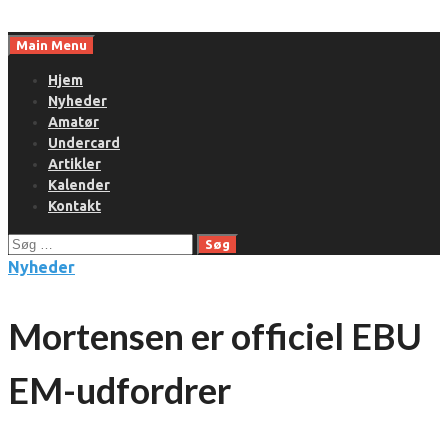
Skip
to
Main Menu
content
Hjem
Nyheder
Amatør
Undercard
Artikler
Kalender
Kontakt
Søg
efter:
Nyheder
Mortensen er officiel EBU
EM-udfordrer