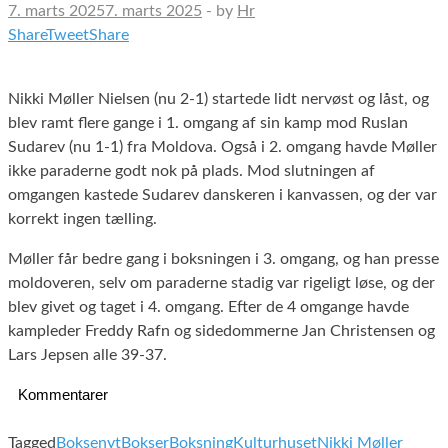
7. marts 2025
7. marts 2025
-
by
Hr
Share
Tweet
Share
Nikki Møller Nielsen (nu 2-1) startede lidt nervøst og låst, og
blev ramt flere gange i 1. omgang af sin kamp mod Ruslan
Sudarev (nu 1-1) fra Moldova. Også i 2. omgang havde Møller
ikke paraderne godt nok på plads. Mod slutningen af
omgangen kastede Sudarev danskeren i kanvassen, og der var
korrekt ingen tælling.
Møller får bedre gang i boksningen i 3. omgang, og han presse
moldoveren, selv om paraderne stadig var rigeligt løse, og der
blev givet og taget i 4. omgang. Efter de 4 omgange havde
kampleder Freddy Rafn og sidedommerne Jan Christensen og
Lars Jepsen alle 39-37.
Kommentarer
Tagged
Boksenyt
Bokser
Boksning
Kulturhuset
Nikki Møller