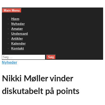
Skip
to
Main Menu
content
Hjem
Nyheder
Amatør
Undercard
Artikler
Kalender
Kontakt
Søg
efter:
Nyheder
Nikki Møller vinder
diskutabelt på points