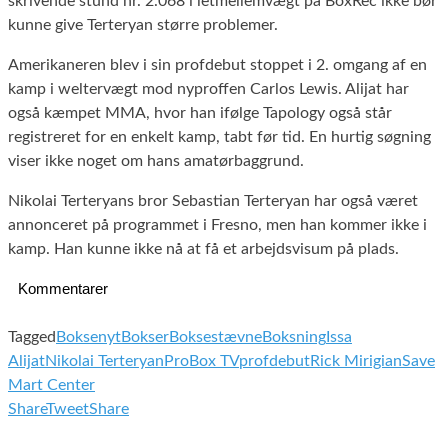
skrivende stund nr. 2.068 i letmellemvægt på BoxRec ikke bør
kunne give Terteryan større problemer.
Amerikaneren blev i sin profdebut stoppet i 2. omgang af en
kamp i weltervægt mod nyproffen Carlos Lewis. Alijat har
også kæmpet MMA, hvor han ifølge Tapology også står
registreret for en enkelt kamp, tabt før tid. En hurtig søgning
viser ikke noget om hans amatørbaggrund.
Nikolai Terteryans bror Sebastian Terteryan har også været
annonceret på programmet i Fresno, men han kommer ikke i
kamp. Han kunne ikke nå at få et arbejdsvisum på plads.
Kommentarer
Tagged
Boksenyt
Bokser
Boksestævne
Boksning
Issa
Alijat
Nikolai Terteryan
ProBox TV
profdebut
Rick Mirigian
Save
Mart Center
Share
Tweet
Share