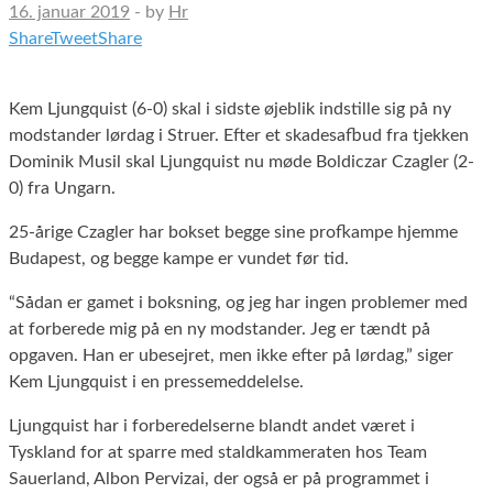
16. januar 2019
-
by
Hr
Share
Tweet
Share
Kem Ljungquist (6-0) skal i sidste øjeblik indstille sig på ny
modstander lørdag i Struer. Efter et skadesafbud fra tjekken
Dominik Musil skal Ljungquist nu møde Boldiczar Czagler (2-
0) fra Ungarn.
25-årige Czagler har bokset begge sine profkampe hjemme
Budapest, og begge kampe er vundet før tid.
“Sådan er gamet i boksning, og jeg har ingen problemer med
at forberede mig på en ny modstander. Jeg er tændt på
opgaven. Han er ubesejret, men ikke efter på lørdag,” siger
Kem Ljungquist i en pressemeddelelse.
Ljungquist har i forberedelserne blandt andet været i
Tyskland for at sparre med staldkammeraten hos Team
Sauerland, Albon Pervizai, der også er på programmet i