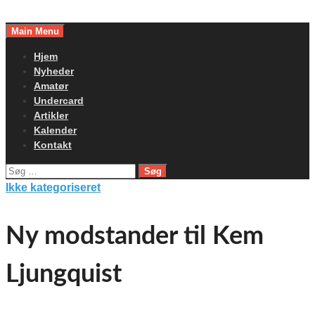
Skip
to
Main Menu
content
Hjem
Nyheder
Amatør
Undercard
Artikler
Kalender
Kontakt
Søg
efter:
Ikke kategoriseret
Ny modstander til Kem
Ljungquist