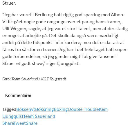
Struer.
“Jeg har været i Berlin og haft rigtig god sparring med Albon.
Vi fik gået nogle gode omgange over et par og hans træner,
Ulli Wegner, sagde, at jeg var et stort talent, men at der stadig
er noget at arbejde på. Det skulle da også være mærkeligt
andet på dette tidspunkt i min karriere, men det er da rart at
få ros fra så stor en træner. Jeg har i det hele taget haft super
gode forberedelser, så jeg glæder mig til at give fansene i
Struer et godt show,” siger Ljungquist.
Foto: Team Sauerland / KGZ Fougstedt
Kommentarer
Tagged
Boksenyt
Boksning
Boxing
Double Trouble
Kem
Ljungquist
Team Sauerland
Share
Tweet
Share