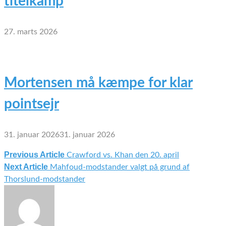
titelkamp
27. marts 2026
Mortensen må kæmpe for klar
pointsejr
31. januar 2026
31. januar 2026
Previous Article
Crawford vs. Khan den 20. april
Indlægsnavigation
Next Article
Mahfoud-modstander valgt på grund af
Thorslund-modstander