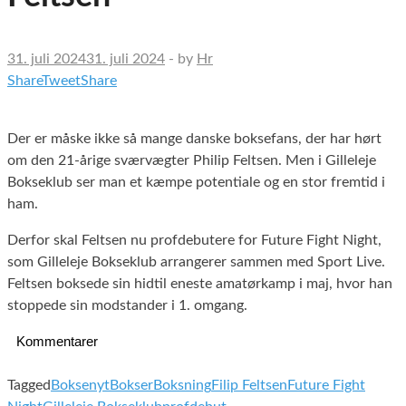
31. juli 2024
31. juli 2024
-
by
Hr
Share
Tweet
Share
Der er måske ikke så mange danske boksefans, der har hørt
om den 21-årige sværvægter Philip Feltsen. Men i Gilleleje
Bokseklub ser man et kæmpe potentiale og en stor fremtid i
ham.
Derfor skal Feltsen nu profdebutere for Future Fight Night,
som Gilleleje Bokseklub arrangerer sammen med Sport Live.
Feltsen boksede sin hidtil eneste amatørkamp i maj, hvor han
stoppede sin modstander i 1. omgang.
Kommentarer
Tagged
Boksenyt
Bokser
Boksning
Filip Feltsen
Future Fight