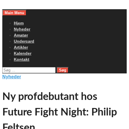
Skip
to
Main Menu
content
Hjem
Nyheder
Amatør
Undercard
Artikler
Kalender
Kontakt
Søg
efter:
Nyheder
Ny profdebutant hos
Future Fight Night: Philip
Feltsen