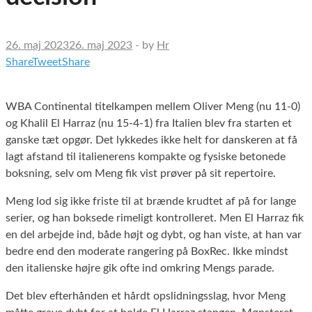
26. maj 2023
26. maj 2023
-
by
Hr
Share
Tweet
Share
WBA Continental titelkampen mellem Oliver Meng (nu 11-0)
og Khalil El Harraz (nu 15-4-1) fra Italien blev fra starten et
ganske tæt opgør. Det lykkedes ikke helt for danskeren at få
lagt afstand til italienerens kompakte og fysiske betonede
boksning, selv om Meng fik vist prøver på sit repertoire.
Meng lod sig ikke friste til at brænde krudtet af på for lange
serier, og han boksede rimeligt kontrolleret. Men El Harraz fik
en del arbejde ind, både højt og dybt, og han viste, at han var
bedre end den moderate rangering på BoxRec. Ikke mindst
den italienske højre gik ofte ind omkring Mengs parade.
Det blev efterhånden et hårdt opslidningsslag, hvor Meng