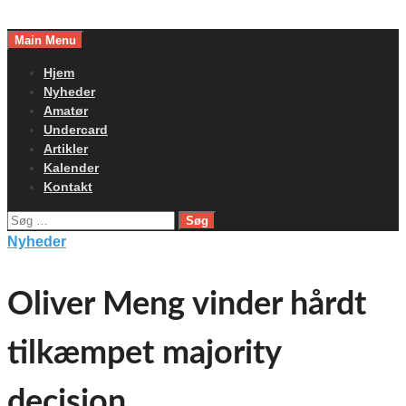
Skip
to
Main Menu
content
Hjem
Nyheder
Amatør
Undercard
Artikler
Kalender
Kontakt
Søg
efter:
Nyheder
Oliver Meng vinder hårdt
tilkæmpet majority
decision