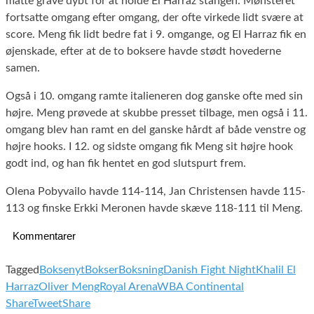
måtte grave dybt for at holde El Harraz stangen. Mønsteret
fortsatte omgang efter omgang, der ofte virkede lidt svære at
score. Meng fik lidt bedre fat i 9. omgange, og El Harraz fik en
øjenskade, efter at de to boksere havde stødt hovederne
samen.
Også i 10. omgang ramte italieneren dog ganske ofte med sin
højre. Meng prøvede at skubbe presset tilbage, men også i 11.
omgang blev han ramt en del ganske hårdt af både venstre og
højre hooks. I 12. og sidste omgang fik Meng sit højre hook
godt ind, og han fik hentet en god slutspurt frem.
Olena Pobyvailo havde 114-114, Jan Christensen havde 115-
113 og finske Erkki Meronen havde skæve 118-111 til Meng.
Kommentarer
Tagged
Boksenyt
Bokser
Boksning
Danish Fight Night
Khalil El
Harraz
Oliver Meng
Royal Arena
WBA Continental
Share
Tweet
Share