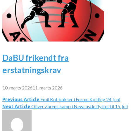
DaBU frikendt fra
erstatningskrav
10. marts 2026
11. marts 2026
Emil Kot bokser i Forum Kolding 24. juni
Indlægsnavigation
Previous Article
Oliver Zarens kamp i Newcastle flyttet til 15. juli
Next Article