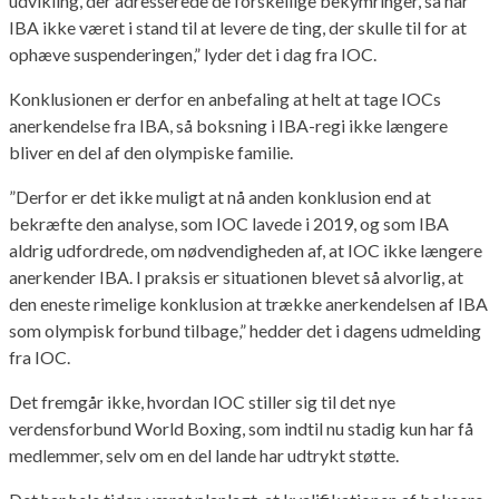
udvikling, der adresserede de forskellige bekymringer, så har
IBA ikke været i stand til at levere de ting, der skulle til for at
ophæve suspenderingen,” lyder det i dag fra IOC.
Konklusionen er derfor en anbefaling at helt at tage IOCs
anerkendelse fra IBA, så boksning i IBA-regi ikke længere
bliver en del af den olympiske familie.
”Derfor er det ikke muligt at nå anden konklusion end at
bekræfte den analyse, som IOC lavede i 2019, og som IBA
aldrig udfordrede, om nødvendigheden af, at IOC ikke længere
anerkender IBA. I praksis er situationen blevet så alvorlig, at
den eneste rimelige konklusion at trække anerkendelsen af IBA
som olympisk forbund tilbage,” hedder det i dagens udmelding
fra IOC.
Det fremgår ikke, hvordan IOC stiller sig til det nye
verdensforbund World Boxing, som indtil nu stadig kun har få
medlemmer, selv om en del lande har udtrykt støtte.