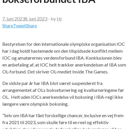
7. juni 2023
8. juni 2023
-
by
Hr
Share
Tweet
Share
Bestyrelsen for den internationale olympiske organisation IOC
har i dag holdt hastemøde om den tilspidsede konflikt mellem
IOC og amatørernes verdensforbund IBA. Konklusionen blev
en anbefaling af, at IOC helt trækker anerkendelsen af IBA som
OL-forbund. Det skriver OL-mediet Inside The Games.
De sidste par år har IBA blot været suspenderet fra
arrangementet af OLs bokseturnering og kvalturneringene før
OL. Helt uden IOCs anerkendelse vil boksning i IBA-regi ikke
længere være olympisk boksning.
”Selv om IBA har fået forskellige chancer, inclusive en vej frem
fra 2021 til 2023, som skulle føre til en reel og effektiv