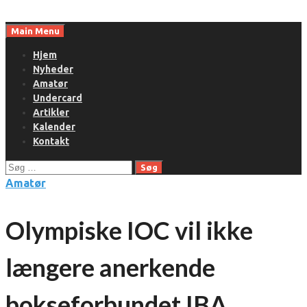
Skip
to
Main Menu
content
Hjem
Nyheder
Amatør
Undercard
Artikler
Kalender
Kontakt
Søg
efter:
Amatør
Olympiske IOC vil ikke
længere anerkende
bokseforbundet IBA