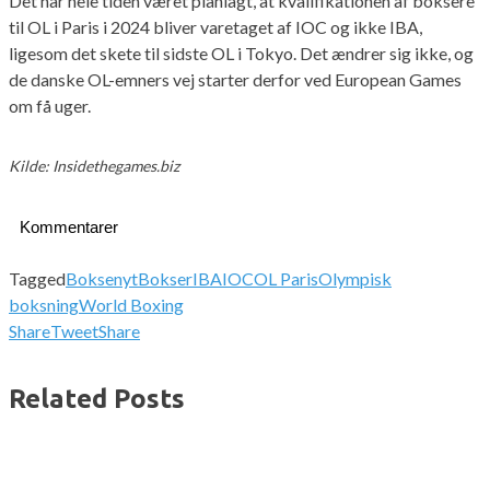
Det har hele tiden været planlagt, at kvalifikationen af boksere
til OL i Paris i 2024 bliver varetaget af IOC og ikke IBA,
ligesom det skete til sidste OL i Tokyo. Det ændrer sig ikke, og
de danske OL-emners vej starter derfor ved European Games
om få uger.
Kilde: Insidethegames.biz
Kommentarer
Tagged
Boksenyt
Bokser
IBA
IOC
OL Paris
Olympisk
boksning
World Boxing
Share
Tweet
Share
Related Posts