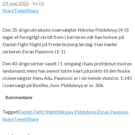
29. maj 2026
-
by
Hr
Share
Tweet
Share
Den 35-årige ukrainske sværvægter Nikolay Piddubnyy (4-0)
tager et forsigtigt skridt frem i karrieren, når han bokser på
Danish Fight Night på Frederiksberg lørdag. Han møder
serberen Zoran Paunovic (1-1).
Den 40-årige serber vandt i 1. omgang i hans profdebut mod en
landsmand, mens han senest tabte klart på points til den finske
cruiservægter Kenu Aliu. Paunovic er i skrivende stund nr. 1.145
i sværvægt på BoxRec, hvor Piddubnyy er nr. 306.
Kommentarer
Tagged
Danish Fight Night
Nikolay Piddubnyy
Zoran Paunovic
Share
Tweet
Share