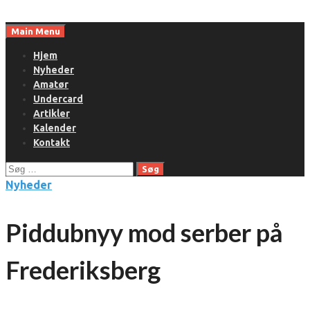
Skip
to
Main Menu
content
Hjem
Nyheder
Amatør
Undercard
Artikler
Kalender
Kontakt
Søg
efter:
Nyheder
Piddubnyy mod serber på
Frederiksberg