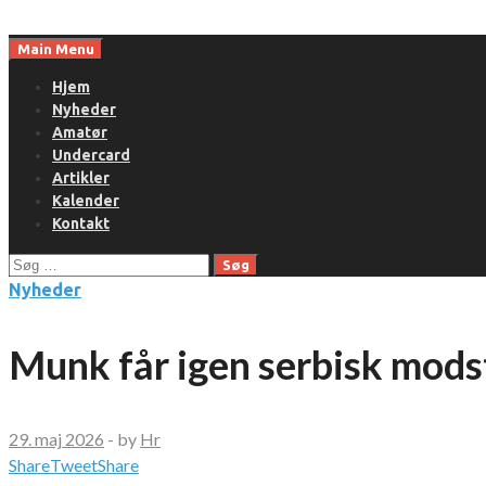
Skip
to
Main Menu
content
Hjem
Nyheder
Amatør
Undercard
Artikler
Kalender
Kontakt
Søg
efter:
Nyheder
Munk får igen serbisk mods
29. maj 2026
-
by
Hr
Share
Tweet
Share