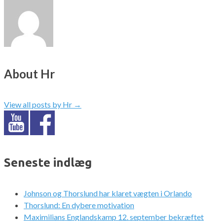
About Hr
View all posts by Hr
→
Seneste indlæg
Johnson og Thorslund har klaret vægten i Orlando
Thorslund: En dybere motivation
Maximilians Englandskamp 12. september bekræftet