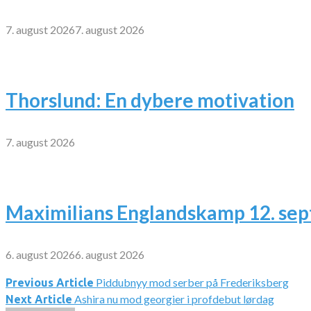
7. august 2026
7. august 2026
Thorslund: En dybere motivation
7. august 2026
Maximilians Englandskamp 12. se
6. august 2026
6. august 2026
Piddubnyy mod serber på Frederiksberg
Indlægsnavigation
Previous Article
Ashira nu mod georgier i profdebut lørdag
Next Article