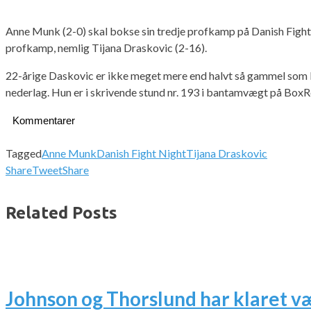
Anne Munk (2-0) skal bokse sin tredje profkamp på Danish Fight 
profkamp, nemlig Tijana Draskovic (2-16).
22-årige Daskovic er ikke meget mere end halvt så gammel som Mu
nederlag. Hun er i skrivende stund nr. 193 i bantamvægt på BoxRe
Kommentarer
Tagged
Anne Munk
Danish Fight Night
Tijana Draskovic
Share
Tweet
Share
Related Posts
Johnson og Thorslund har klaret v