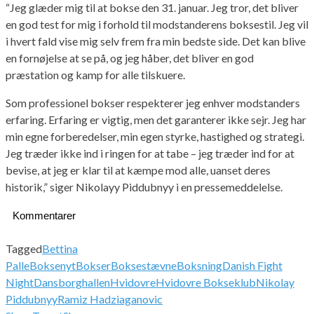
“Jeg glæder mig til at bokse den 31. januar. Jeg tror, det bliver
en god test for mig i forhold til modstanderens boksestil. Jeg vil
i hvert fald vise mig selv frem fra min bedste side. Det kan blive
en fornøjelse at se på, og jeg håber, det bliver en god
præstation og kamp for alle tilskuere.
Som professionel bokser respekterer jeg enhver modstanders
erfaring. Erfaring er vigtig, men det garanterer ikke sejr. Jeg har
min egne forberedelser, min egen styrke, hastighed og strategi.
Jeg træder ikke ind i ringen for at tabe – jeg træder ind for at
bevise, at jeg er klar til at kæmpe mod alle, uanset deres
historik,” siger Nikolayy Piddubnyy i en pressemeddelelse.
Kommentarer
Tagged
Bettina
Palle
Boksenyt
Bokser
Boksestævne
Boksning
Danish Fight
Night
Dansborghallen
Hvidovre
Hvidovre Bokseklub
Nikolay
Piddubnyy
Ramiz Hadziaganovic