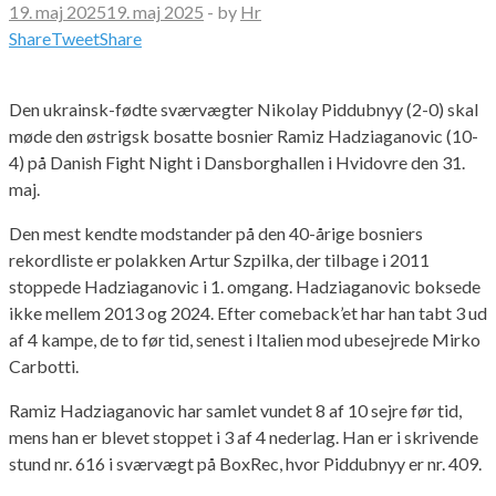
19. maj 2025
19. maj 2025
-
by
Hr
Share
Tweet
Share
Den ukrainsk-fødte sværvægter Nikolay Piddubnyy (2-0) skal
møde den østrigsk bosatte bosnier Ramiz Hadziaganovic (10-
4) på Danish Fight Night i Dansborghallen i Hvidovre den 31.
maj.
Den mest kendte modstander på den 40-årige bosniers
rekordliste er polakken Artur Szpilka, der tilbage i 2011
stoppede Hadziaganovic i 1. omgang. Hadziaganovic boksede
ikke mellem 2013 og 2024. Efter comeback’et har han tabt 3 ud
af 4 kampe, de to før tid, senest i Italien mod ubesejrede Mirko
Carbotti.
Ramiz Hadziaganovic har samlet vundet 8 af 10 sejre før tid,
mens han er blevet stoppet i 3 af 4 nederlag. Han er i skrivende
stund nr. 616 i sværvægt på BoxRec, hvor Piddubnyy er nr. 409.