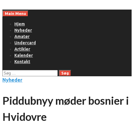
Skip
to
Main Menu
content
Hjem
Nyheder
Amatør
Undercard
Artikler
Kalender
Kontakt
Søg
efter:
Nyheder
Piddubnyy møder bosnier i
Hvidovre