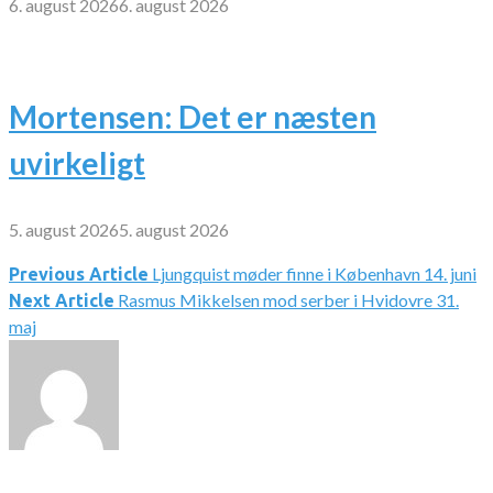
6. august 2026
6. august 2026
Mortensen: Det er næsten
uvirkeligt
5. august 2026
5. august 2026
Ljungquist møder finne i København 14. juni
Indlægsnavigation
Previous Article
Rasmus Mikkelsen mod serber i Hvidovre 31.
Next Article
maj