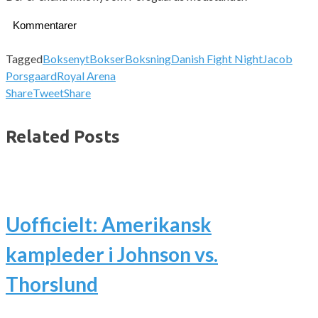
Kommentarer
Tagged
Boksenyt
Bokser
Boksning
Danish Fight Night
Jacob
Porsgaard
Royal Arena
Share
Tweet
Share
Related Posts
Uofficielt: Amerikansk
kampleder i Johnson vs.
Thorslund