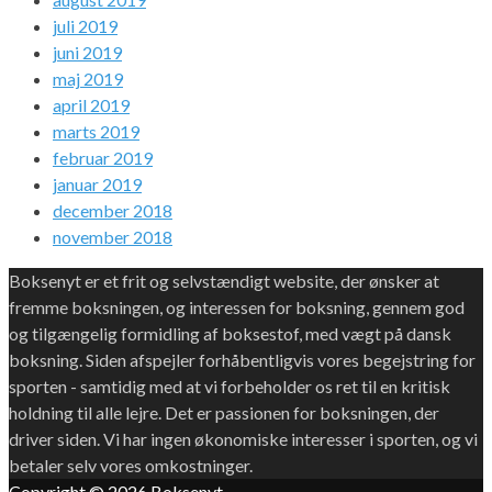
juli 2019
juni 2019
maj 2019
april 2019
marts 2019
februar 2019
januar 2019
december 2018
november 2018
Boksenyt er et frit og selvstændigt website, der ønsker at
fremme boksningen, og interessen for boksning, gennem god
og tilgængelig formidling af boksestof, med vægt på dansk
boksning. Siden afspejler forhåbentligvis vores begejstring for
sporten - samtidig med at vi forbeholder os ret til en kritisk
holdning til alle lejre. Det er passionen for boksningen, der
driver siden. Vi har ingen økonomiske interesser i sporten, og vi
betaler selv vores omkostninger.
Copyright © 2026
Boksenyt
.