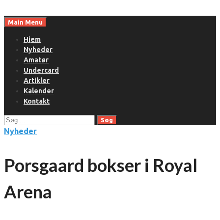
Skip
to
Main Menu
content
Hjem
Nyheder
Amatør
Undercard
Artikler
Kalender
Kontakt
Søg
efter:
Nyheder
Porsgaard bokser i Royal
Arena