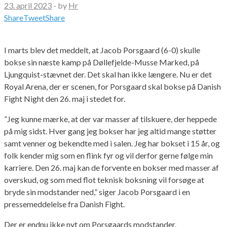
23. april 2023
-
by
Hr
Share
Tweet
Share
I marts blev det meddelt, at Jacob Porsgaard (6-0) skulle
bokse sin næste kamp på Døllefjelde-Musse Marked, på
Ljungquist-stævnet der. Det skal han ikke længere. Nu er det
Royal Arena, der er scenen, for Porsgaard skal bokse på Danish
Fight Night den 26. maj i stedet for.
”Jeg kunne mærke, at der var masser af tilskuere, der heppede
på mig sidst. Hver gang jeg bokser har jeg altid mange støtter
samt venner og bekendte med i salen. Jeg har bokset i 15 år, og
folk kender mig som en flink fyr og vil derfor gerne følge min
karriere. Den 26. maj kan de forvente en bokser med masser af
overskud, og som med flot teknisk boksning vil forsøge at
bryde sin modstander ned,” siger Jacob Porsgaard i en
pressemeddelelse fra Danish Fight.
Der er endnu ikke nyt om Porsgaards modstander.