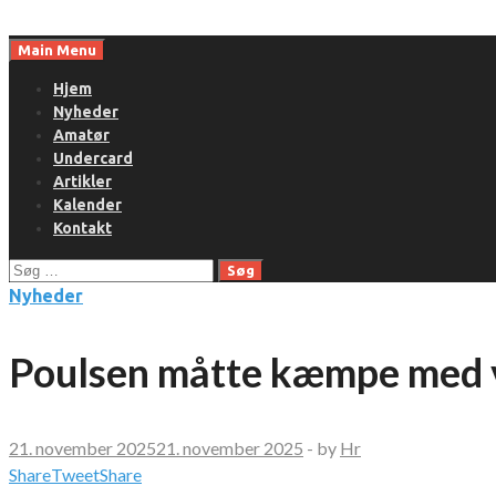
Skip
to
Main Menu
content
Hjem
Nyheder
Amatør
Undercard
Artikler
Kalender
Kontakt
Søg
efter:
Nyheder
Poulsen måtte kæmpe med 
21. november 2025
21. november 2025
-
by
Hr
Share
Tweet
Share