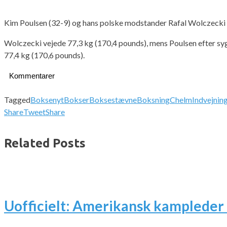
Kim Poulsen (32-9) og hans polske modstander Rafal Wolczecki (15
Wolczecki vejede 77,3 kg (170,4 pounds), mens Poulsen efter sygdo
77,4 kg (170,6 pounds).
Kommentarer
Tagged
Boksenyt
Bokser
Boksestævne
Boksning
Chelm
Indvejnin
Share
Tweet
Share
Related Posts
Uofficielt: Amerikansk kampleder 