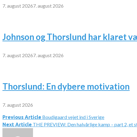
7. august 2026
7. august 2026
Johnson og Thorslund har klaret v
7. august 2026
7. august 2026
Thorslund: En dybere motivation
7. august 2026
Boudigaard vejet ind i Sverige
Indlægsnavigation
Previous Article
THE PREVIEW: Den halvårlige kamp – part 2, et st
Next Article