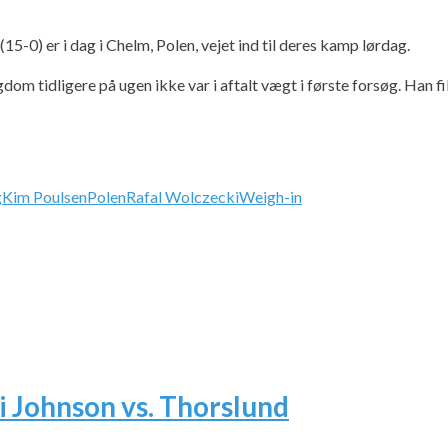
-0) er i dag i Chelm, Polen, vejet ind til deres kamp lørdag.
m tidligere på ugen ikke var i aftalt vægt i første forsøg. Han fik
g
Kim Poulsen
Polen
Rafal Wolczecki
Weigh-in
i Johnson vs. Thorslund