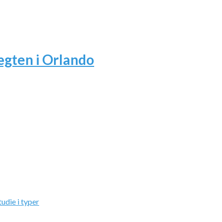
ægten i Orlando
udie i typer