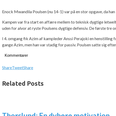
Enock Mwandila Poulsen (nu 14-1) var på en stor opgave, da ha
Kampen var fra start en affære mellem to teknisk dygtige letwelt
uden for alvor at ryste Poulsens dygtige defensiv. De første tre
I 4. omgang fik Azim af kampleder Anssi Perajoki en henstilling 
gange Azim, men han var stadig for passiv. Poulsen satte sig eft
Kommentarer
Share
Tweet
Share
Related Posts
Thorslund: En dybere motivation