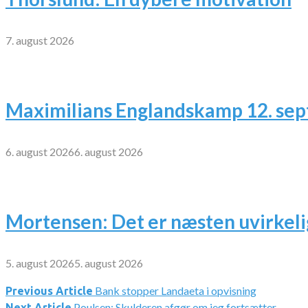
7. august 2026
Maximilians Englandskamp 12. se
6. august 2026
6. august 2026
Mortensen: Det er næsten uvirkeli
5. august 2026
5. august 2026
Bank stopper Landaeta i opvisning
Indlægsnavigation
Previous Article
Poulsen: Skulderen afgør om jeg fortsætter
Next Article