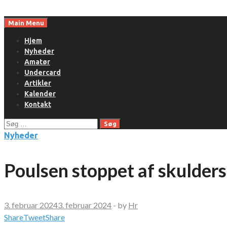
Skip
to
Main Menu
content
Hjem
Nyheder
Amatør
Undercard
Artikler
Kalender
Kontakt
Søg
efter:
Nyheder
Poulsen stoppet af skulde
3. februar 2024
3. februar 2024
-
by
Hr
Share
Tweet
Share