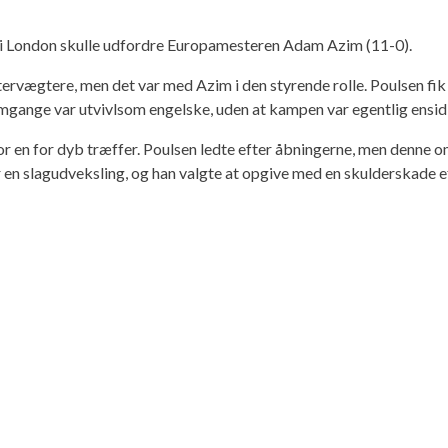
n i London skulle udfordre Europamesteren Adam Azim (11-0).
ervægtere, men det var med Azim i den styrende rolle. Poulsen fik
 omgange var utvivlsom engelske, uden at kampen var egentlig ensid
for en for dyb træffer. Poulsen ledte efter åbningerne, men denne 
er en slagudveksling, og han valgte at opgive med en skulderskade 