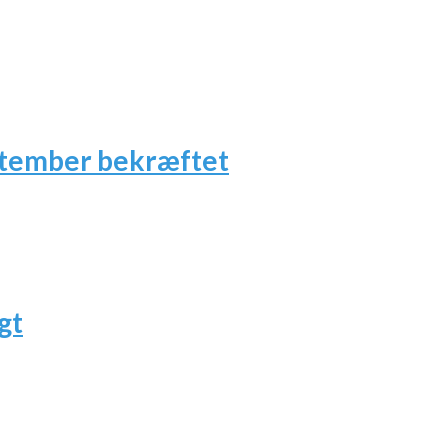
ptember bekræftet
gt